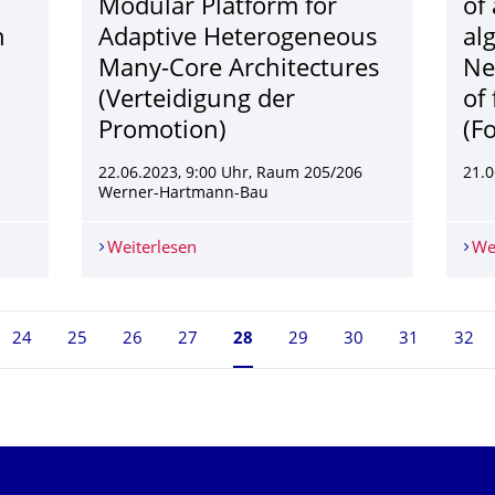
Modular Platform for
of
n
Adaptive Heterogeneous
al
Many-Core Architectures
Ne
(Verteidigung der
of 
Promotion)
(F
22.06.2023, 9:00 Uhr, Raum 205/206
21.0
Werner-Hartmann-Bau
cceleration of Matrix-Vector Multiplication on FPGA-HBM Platfor
Weiterlesen
Ahmed Kamaleldin: A Modular Platform
We
24
25
26
27
Seite 28, aktuell ausgewählt
28
29
30
31
32