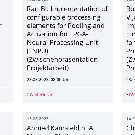
Ran Bi: Implementation of
Ro
configurable processing
Vi
r
elements for Pooling and
Im
Activation for FPGA-
co
Neural Processing Unit
fo
(FNPU)
Pr
(Zwischenpräsenta­tion
(Z
Projektarbeit)
Pr
23.06.2023, 08:00 Uhr
23.0
 Implementation of an automated floorplanner for placing relocat
Weiterlesen
Ran Bi: Implementation of configurable
We
15.06.2023
14.0
Ahmed Kamaleldin: A
Ch