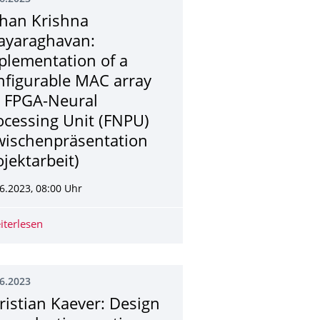
han Krishna
jayaraghavan:
plementation of a
nfigurable MAC array
r FPGA-Neural
ocessing Unit (FNPU)
wischenpräsenta­tion
ojektarbeit)
6.2023, 08:00 Uhr
able partitions on FPGA (Zwischenpräsentation Projektarbeit)
 processing elements for Pooling and Activation for FPGA-Neural 
iterlesen
Rohan Krishna Vijayaraghavan: Implementation of a conf
6.2023
ristian Kaever: Design