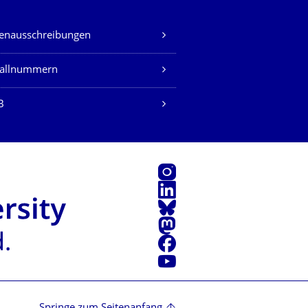
lenausschreibungen
fallnummern
B
Instagram
LinkedIn
Bluesky
Mastodon
Facebook
Youtube