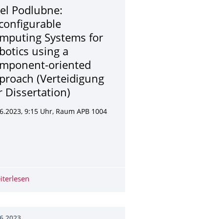
iel Podlubne:
configurable
mputing Systems for
botics using a
mponent-oriented
proach (Verteidigung
r Dissertation)
6.2023, 9:15 Uhr, Raum APB 1004
ner Promotion
 Domain-specific Processing Elements for Signal Processing Appl
iterlesen
Ariel Podlubne: Reconfigurable Computing Systems for R
6.2023