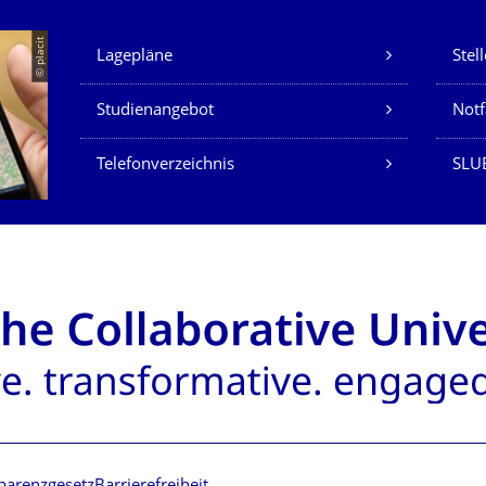
Unsere Dienste
© placit
Lagepläne
Stel
Studienangebot
Not
Telefonverzeichnis
SLU