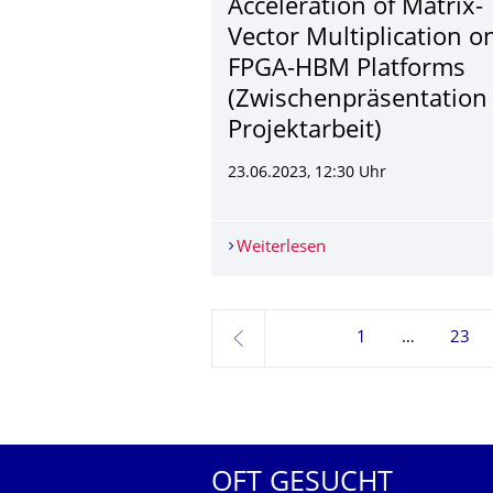
Acceleration of Matrix-
Vector Multiplication o
FPGA-HBM Platforms
(Zwischenpräsenta­tion
Projektarbeit)
23.06.2023, 12:30 Uhr
Weiterlesen
Leah-Louise Sieder: A
1
23
zurück
OFT GESUCHT