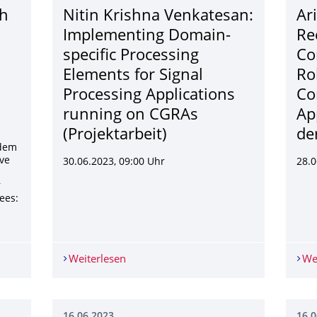
ch
Nitin Krishna Venkatesan:
Ar
Implementing Domain-
Re
specific Processing
Co
Elements for Signal
Ro
Processing Applications
Co
running on CGRAs
Ap
(Projektarbeit)
de
 dem
ive
30.06.2023, 09:00 Uhr
28.0
r
ees:
ch an Ahmed Kamaleldin Atef zur erfolgreichen Verteidigung sei
Weiterlesen
Nitin Krishna Venkatesan: Implementing
We
16.06.2023
16.0