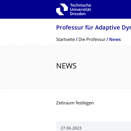
Zur Hauptnavigation springen
Zur Suche springen
Zum Inhalt springen
Professur für Adaptive D
Breadcrumb-Menü
Startseite
Die Professur
News
NEWS
Zeitraum festlegen
27.06.2023