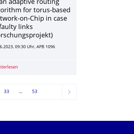
 an adaptive routing
gorithm for torus-based
twork-on-Chip in case
faulty links
orschungsprojekt)
6.2023, 09:30 Uhr, APB 1096
ms (Zwischenpräsentation Projektarbeit)
 for Adaptive Heterogeneous Many-Core Architectures (Verteidi
iterlesen
Christian Kaever: Design of an adaptive routing algorith
33
53
weiter