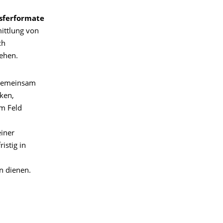
nsferformate
mittlung von
ch
ehen.
 gemeinsam
ken,
m Feld
iner
istig in
n dienen.