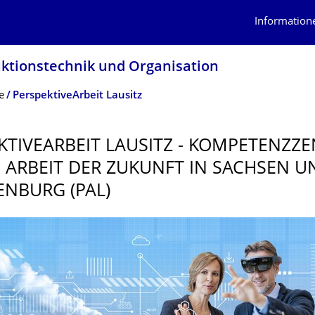
Information
uktionstechnik und Organisation
e
PerspektiveArbeit Lausitz
KTIVEAR­BEIT LAUSITZ - KOMPETENZZ
E ARBEIT DER ZUKUNFT IN SACHSEN U
NBURG (PAL)