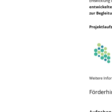
Entwicklung 
entwickelt
zur Begleit
Projektlaufz
Weitere Info
Förderhi