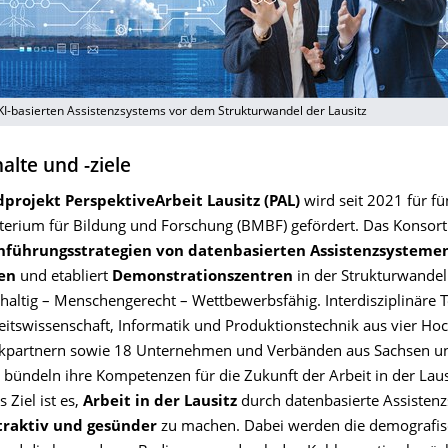
KI-basierten Assistenzsystems vor dem Strukturwandel der Lausitz
alte und -ziele
projekt PerspektiveArbeit Lausitz (PAL)
wird seit 2021 für f
erium für Bildung und Forschung (BMBF) gefördert. Das Konsor
nführungsstrategien von datenbasierten Assistenzsystemen
en
und etabliert
Demonstrationszentren
in der Strukturwandel
hhaltig – Menschengerecht – Wettbewerbsfähig. Interdisziplinäre 
eitswissenschaft, Informatik und Produktionstechnik aus vier Ho
rkpartnern sowie 18 Unternehmen und Verbänden aus Sachsen u
bündeln ihre Kompetenzen für die Zukunft der Arbeit in der Laus
Ziel ist es,
Arbeit in der Lausitz
durch datenbasierte Assisten
ttraktiv und gesünder
zu machen. Dabei werden die demografi