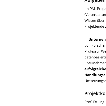
Aufgaben 
Im PAL-Proj
(Veranstaltun
Wissen über 
Projektende 
In
Unterneh
von Forschen
Professur W
datenbasiert
unternehmens
erfolgreich
Handlungse
Umsetzungspr
Projektko
Prof. Dr.-Ing