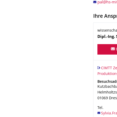
Ihre Ansp
wissenscha
Name
Dipl.-Ing.
Organisat
CIMTT Zent
CIMTT Ze
Produktion
Adresse
Besuchsad
Kutzbachb
Helmholtzs
01069
Dre
Tel.