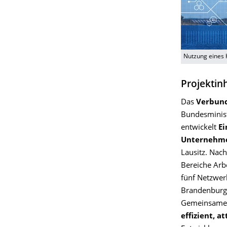
Nutzung eines 
Projektinh
Das
Verbund
Bundesminist
entwickelt
Ei
Unternehm
Lausitz. Nac
Bereiche Arb
fünf Netzwe
Brandenburg 
Gemeinsames 
effizient, a