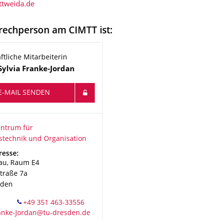
rechperson am CIMTT ist:
ftliche Mitarbeiterin
Sylvia
Franke-Jordan
E-MAIL SENDEN
ionsname
rum für Produktionstechnik und Organisation
ntrum für
stechnik und Organisation
resse:
au, Raum E4
traße 7a
sden