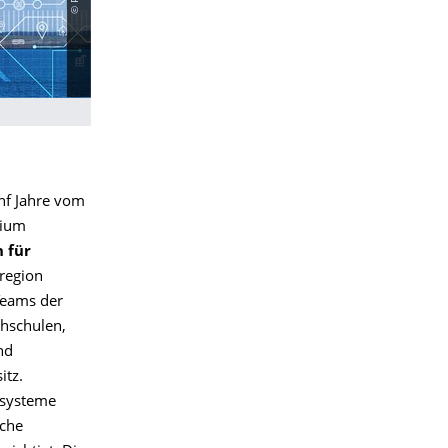
ünf Jahre vom
tium
 für
region
Teams der
chschulen,
nd
itz.
zsysteme
sche