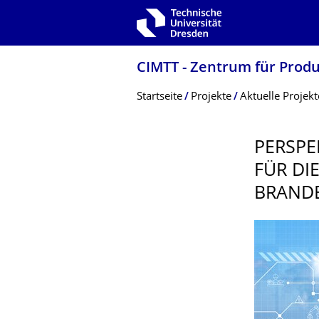
Zur Hauptnavigation springen
Zur Suche springen
Zum Inhalt springen
CIMTT - Zentrum für Prod
Breadcrumb-Menü
Startseite
Projekte
Aktuelle Projekt
PERSPE
FÜR DI
BRANDE