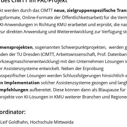
des CIMTT im PAL-Projekt
ekt werden durch das CIMTT
neue, zielgruppenspezifische Tra
gsformate, Online-Formate der Öffentlichkeitsarbeit) für die Ver
KI-Anwendungen in Richtung KMU erarbeitet und erprobt, die na
zur direkten Anwendung und Weiterentwicklung zur Verfügung st
mensprojekten
, sogenannten Schwerpunktprojekten, werden
den der TU Dresden (CIMTT, Arbeitswissenschaft, Prof. Datenban
erkzeugmaschinenentwicklung) mit den Unternehmen Lösungen i
er Assistenzsysteme entwickelt. Neben der Erprobung
spezifischer Lösungen werden Schlussfolgerungen hinsichtlich e
en Implementation
solcher Assistenzsysteme gezogen und langfr
mpfehlungen
aufbereitet. Diese können dann als Blaupause für
ojekte von KI-Lösungen in KMU weiterer Branchen und Regione
ordinator:
. Leif Goldhahn, Hochschule Mittweida