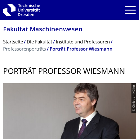
Zur Hauptnavigation springen
Zur Suche springen
Zum Inhalt springen
Fakultät Maschinenwesen
Breadcrumb-Menü
Startseite
Die Fakultät
Institute und Professuren
Professorenporträts
Porträt Professor Wiesmann
PORTRÄT PROFESSOR WIESMANN
© Christian Hüller