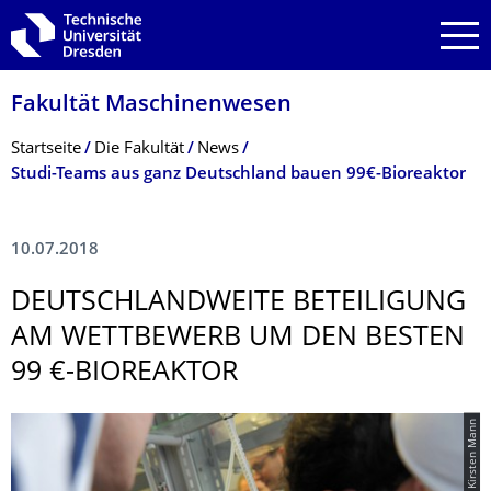
Zur Hauptnavigation springen
Zur Suche springen
Zum Inhalt springen
Fakultät Maschinenwesen
Breadcrumb-Menü
Startseite
Die Fakultät
News
Studi-Teams aus ganz Deutschland bauen 99€-Bioreaktor
10.07.2018
DEUTSCHLANDWEI­TE BETEILIGUNG
AM WETTBEWERB UM DEN BESTEN
99 €-BIOREAKTOR
© Kirsten Mann