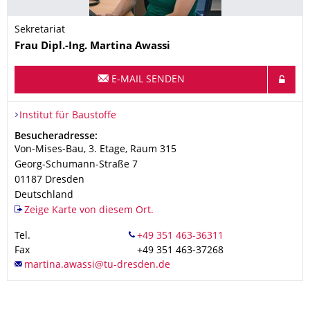
Sekretariat
Name
Frau
Dipl.-Ing.
Martina
Awassi
E-MAIL SENDEN
Organisationsname
Institut für Baustoffe
Institut für Baustoffe
Adresse
Besucheradresse:
Von-Mises-Bau, 3. Etage, Raum 315
Georg-Schumann-Straße 7
01187
Dresden
Deutschland
Zeige Karte von diesem Ort.
Tel.
Fax
+49 351 463-37268