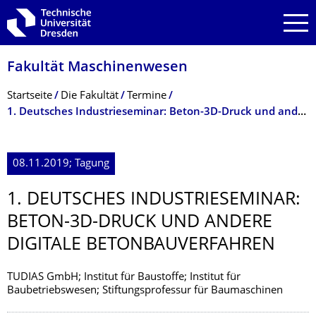
Zur Hauptnavigation springen
Zur Suche springen
Zum Inhalt springen
Fakultät Maschinenwesen
Breadcrumb-Menü
Startseite
Die Fakultät
Termine
1. Deutsches Industrieseminar: Beton-3D-Druck und andere digitale Betonbauverfahren
08.11.2019; Tagung
1. DEUTSCHES INDUSTRIESEMI­NAR:
BETON-3D-DRUCK UND ANDERE
DIGITALE BETONBAUVERFAH­REN
TUDIAS GmbH; Institut für Baustoffe; Institut für
Baubetriebswesen; Stiftungsprofessur für Baumaschinen