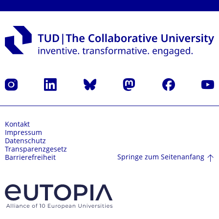
Instagram
LinkedIn
Bluesky
Mastodon
Facebook
Yout
Kontakt
Impressum
Datenschutz
Transparenzgesetz
Springe zum Seitenanfang
Barrierefreiheit