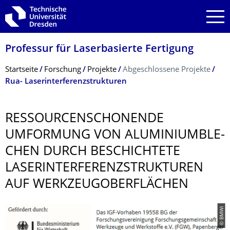
Zur Hauptnavigation springen
Zur Suche springen
Zum Inhalt springen
Professur für Laserbasierte Fertigung
Breadcrumb-Menü
Startseite
Forschung
Projekte
Abgeschlossene Projekte
Rua- Laserinterferenzstrukturen
RESSOURCENSCHO­NENDE
UMFORMUNG VON ALUMINIUMBLE­
CHEN DURCH BESCHICHTETE
LASERINTERFE­RENZSTRUKTUREN
AUF WERKZEUGOBER­FLÄCHEN
© BMWi