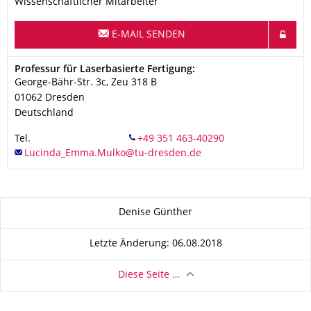
Wissenschaftlicher Mitarbeiter
E-MAIL SENDEN
Adresse
Professur für Laserbasierte Fertigung:
George-Bähr-Str. 3c, Zeu 318 B
01062
Dresden
Deutschland
Tel.
Zu dieser Seite
Denise Günther
Letzte Änderung: 06.08.2018
Diese Seite …