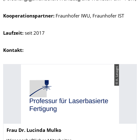
Kooperationspartner:
Fraunhofer IWU, Fraunhofer IST
Laufzeit:
seit 2017
Kontakt:
© A. Lasagni
Name
Frau
Dr.
Lucinda
Mulko