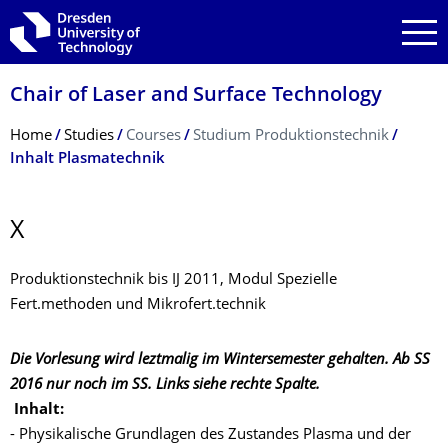
Skip to main navigation
Skip to search
Skip to content
Chair of Laser and Surface Technology
Breadcrumb Menu
Home
Studies
Courses
Studium Produktionstechnik
Inhalt Plasmatechnik
X
Produktionstechnik bis IJ 2011, Modul Spezielle
Fert.methoden und Mikrofert.technik
Die Vorlesung wird leztmalig im Wintersemester gehalten. Ab SS
2016 nur noch im SS. Links siehe rechte Spalte.
Inhalt:
- Physikalische Grundlagen des Zustandes Plasma und der