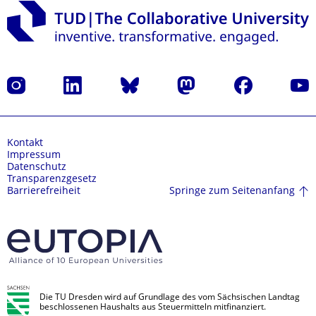
Instagram
LinkedIn
Bluesky
Mastodon
Facebook
Yout
Kontakt
Impressum
Datenschutz
Transparenzgesetz
Springe zum Seitenanfang
Barrierefreiheit
Die TU Dresden wird auf Grundlage des vom Sächsischen Landtag
beschlossenen Haushalts aus Steuermitteln mitfinanziert.