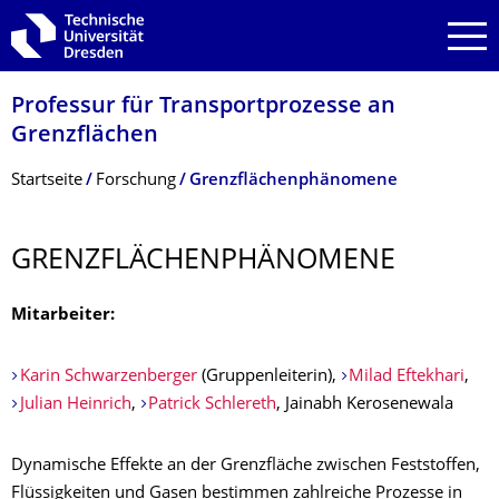
Zur Hauptnavigation springen
Zur Suche springen
Zum Inhalt springen
Professur für Transportprozesse an
Grenzflächen
Breadcrumb-Menü
Startseite
Forschung
Grenzflächenphänomene
GRENZFLÄCHEN­PHÄNOMENE
Mitarbeiter:
Karin Schwarzenberger
(Gruppenleiterin),
Milad Eftekhari
,
Julian Heinrich
,
Patrick Schlereth
, Jainabh Kerosenewala
Dynamische Effekte an der Grenzfläche zwischen Feststoffen,
Flüssigkeiten und Gasen bestimmen zahlreiche Prozesse in