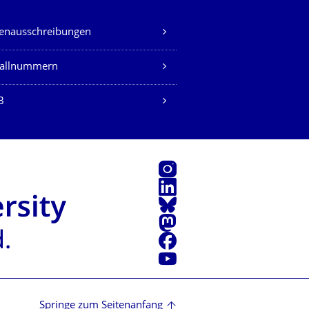
lenausschreibungen
fallnummern
B
Instagram
LinkedIn
Bluesky
Mastodon
Facebook
Youtube
Springe zum Seitenanfang