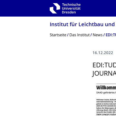
Zur Hauptnavigation springen
Zur Suche springen
Zum Inhalt springen
Institut für Leichtbau und
Breadcrumb-Menü
Startseite
Das Institut
News
EDI:T
16.12.2022
EDI:TU
JOURN