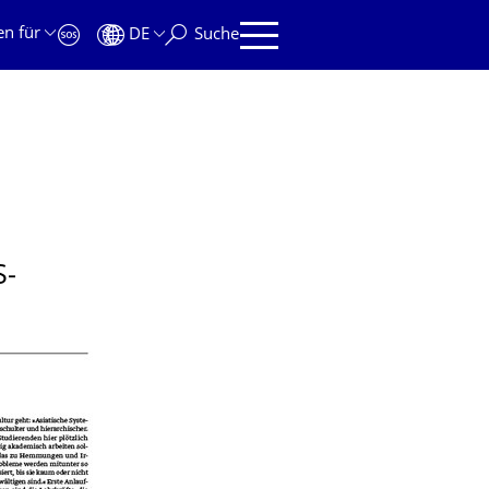
en für
DE
Suche
S­