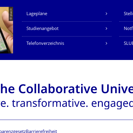
Unsere Dienste
© placit
Lagepläne
Stel
Studienangebot
Not
Telefonverzeichnis
SLU
parenzgesetz
Barrierefreiheit