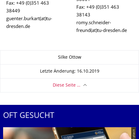
Fax: +49 (0)351 463
Fax: +49 (0)351 463
38449
38143
guenter.burkart(at)tu-
romy.schneider-
dresden.de
freund(at)tu-dresden.de
Zu dieser Seite
Silke Ottow
Letzte Änderung: 16.10.2019
Diese Seite …
OFT GESUCHT
© placit