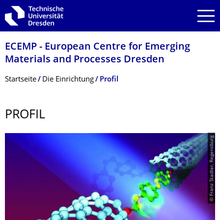
Zur Hauptnavigation springen
Zur Suche springen
Zum Inhalt springen
ECEMP - European Centre for Emerging
Materials and Processes Dresden
Breadcrumb-Menü
Startseite
Die Einrichtung
Profil
PROFIL
© Franz Stadler, Regensburg