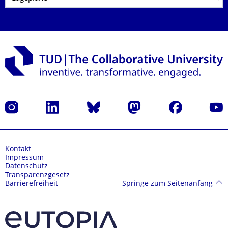
Instagram
LinkedIn
Bluesky
Mastodon
Facebook
Yout
Kontakt
Impressum
Datenschutz
Transparenzgesetz
Springe zum Seitenanfang
Barrierefreiheit