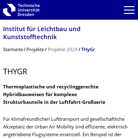
Zur Hauptnavigation springen
Zur Suche springen
Zum Inhalt springen
Institut für Leichtbau und
Kunststofftechnik
Breadcrumb-Menü
Startseite
Projekte
Projekte 2024
THyGr
THYGR
Thermoplastische und recyclinggerechte
Hybridbauweisen für komplexe
Strukturbauteile in der Luftfahrt-Großserie
Für klimafreundlichen Lufttransport und gesellschaftliche
Akzeptanz der Urban Air Mobility sind effiziente, elektrisch
angetriebene Flugsysteme essenziell. Ein Beispiel ist der