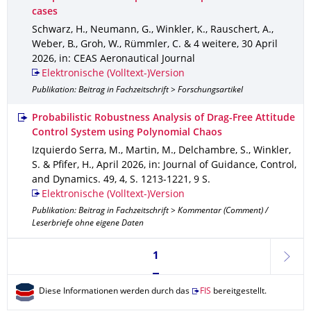
cases
Schwarz, H., Neumann, G., Winkler, K., Rauschert, A.,
Weber, B., Groh, W., Rümmler, C. & 4 weitere
,
30 April
2026
,
in: CEAS Aeronautical Journal
Elektronische (Volltext-)Version
Publikation: Beitrag in Fachzeitschrift > Forschungsartikel
Probabilistic Robustness Analysis of Drag-Free Attitude
Control System using Polynomial Chaos
Izquierdo Serra, M., Martin, M., Delchambre, S., Winkler,
S. & Pfifer, H.
,
April 2026
,
in: Journal of Guidance, Control,
and Dynamics
.
49
,
4
,
S. 1213-1221
,
9 S.
Elektronische (Volltext-)Version
Publikation: Beitrag in Fachzeitschrift > Kommentar (Comment) /
Leserbriefe ohne eigene Daten
Seite 1, aktuell ausgewählt
1
weite
Diese Informationen werden durch das
FIS
bereitgestellt.