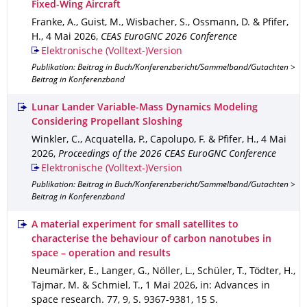
Fixed-Wing Aircraft
Franke, A., Guist, M., Wisbacher, S., Ossmann, D. & Pfifer,
H.
,
4 Mai 2026
,
CEAS EuroGNC 2026 Conference
Elektronische (Volltext-)Version
Publikation: Beitrag in Buch/Konferenzbericht/Sammelband/Gutachten >
Beitrag in Konferenzband
Lunar Lander Variable-Mass Dynamics Modeling
Considering Propellant Sloshing
Winkler, C., Acquatella, P., Capolupo, F. & Pfifer, H.
,
4 Mai
2026
,
Proceedings of the 2026 CEAS EuroGNC Conference
Elektronische (Volltext-)Version
Publikation: Beitrag in Buch/Konferenzbericht/Sammelband/Gutachten >
Beitrag in Konferenzband
A material experiment for small satellites to
characterise the behaviour of carbon nanotubes in
space – operation and results
Neumärker, E., Langer, G., Nöller, L., Schüler, T., Tödter, H.,
Tajmar, M. & Schmiel, T.
,
1 Mai 2026
,
in: Advances in
space research
.
77
,
9
,
S. 9367-9381
,
15 S.