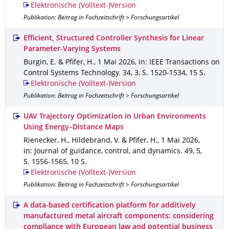
Elektronische (Volltext-)Version
Publikation: Beitrag in Fachzeitschrift > Forschungsartikel
Efficient, Structured Controller Synthesis for Linear
Parameter-Varying Systems
Burgin, E. & Pfifer, H.
,
1 Mai 2026
,
in: IEEE Transactions on
Control Systems Technology
.
34
,
3
,
S. 1520-1534
,
15 S.
Elektronische (Volltext-)Version
Publikation: Beitrag in Fachzeitschrift > Forschungsartikel
UAV Trajectory Optimization in Urban Environments
Using Energy–Distance Maps
Rienecker, H., Hildebrand, V. & Pfifer, H.
,
1 Mai 2026
,
in: Journal of guidance, control, and dynamics
.
49
,
5
,
S. 1556-1565
,
10 S.
Elektronische (Volltext-)Version
Publikation: Beitrag in Fachzeitschrift > Forschungsartikel
A data-based certification platform for additively
manufactured metal aircraft components: considering
compliance with European law and potential business