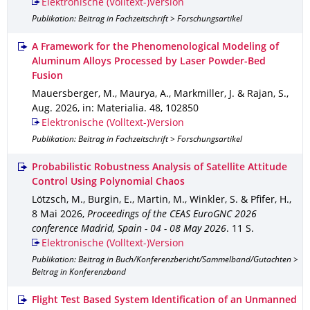
Elektronische (Volltext-)Version
Publikation: Beitrag in Fachzeitschrift > Forschungsartikel
A Framework for the Phenomenological Modeling of
Aluminum Alloys Processed by Laser Powder-Bed
Fusion
Mauersberger, M., Maurya, A., Markmiller, J. & Rajan, S.
,
Aug. 2026
,
in: Materialia
.
48
,
102850
Elektronische (Volltext-)Version
Publikation: Beitrag in Fachzeitschrift > Forschungsartikel
Probabilistic Robustness Analysis of Satellite Attitude
Control Using Polynomial Chaos
Lötzsch, M., Burgin, E., Martin, M., Winkler, S. & Pfifer, H.
,
8 Mai 2026
,
Proceedings of the CEAS EuroGNC 2026
conference Madrid, Spain - 04 - 08 May 2026
.
11 S.
Elektronische (Volltext-)Version
Publikation: Beitrag in Buch/Konferenzbericht/Sammelband/Gutachten >
Beitrag in Konferenzband
Flight Test Based System Identification of an Unmanned