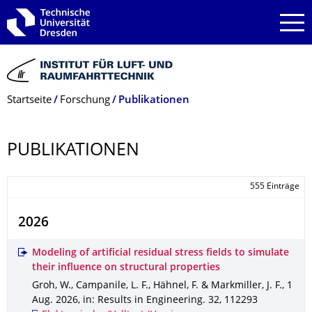
Zur Hauptnavigation springen
Zur Suche springen
Zum Inhalt springen
Breadcrumb-Menü
Startseite
Forschung
Publikationen
PUBLIKATIONEN
555 Einträge
2026
Modeling of artificial residual stress fields to simulate
their influence on structural properties
Groh, W., Campanile, L. F., Hähnel, F. & Markmiller, J. F.
,
1
Aug. 2026
,
in: Results in Engineering
.
32
,
112293