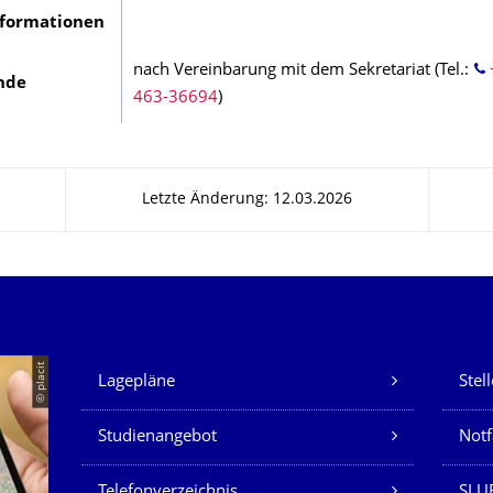
nformationen
nach Vereinbarung mit dem Sekretariat (Tel.:
nde
463-36694
)
Letzte Änderung: 12.03.2026
Unsere Dienste
© placit
Lagepläne
Stel
Studienangebot
Not
Telefonverzeichnis
SLU