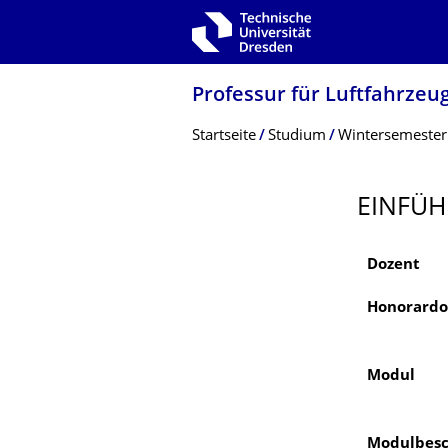
Zur Hauptnavigation springen
Zur Suche springen
Zum Inhalt springen
Professur für Luftfahrzeug
Breadcrumb-Menü
Startseite
Studium
Wintersemeste
EINFÜH
Dozent
Honorardo
Modul
Modulbesc