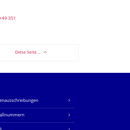
+49 351
Diese Seite …
lenausschreibungen
fallnummern
B