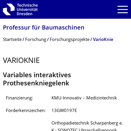
Zur Hauptnavigation springen
Zur Suche springen
Zum Inhalt springen
Professur für Baumaschinen
Breadcrumb-Menü
Startseite
Forschung
Forschungsprojekte
VarioKnie
VARIOKNIE
Variables interaktives
Prothesenkniegelenk
Finanzierung:
KMU-Innovativ – Medizintechnik
Förderkennzeichen:
13GW0197E
Orthopädietechnik Scharpenberg e.
K.; SONOTEC Ultraschallsensorik