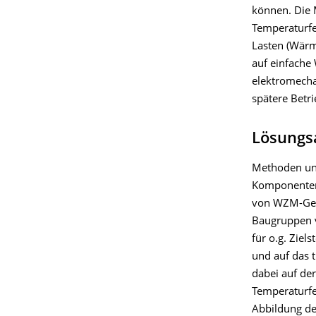
können. Die 
Temperaturfe
Lasten (Wärm
auf einfache
elektromecha
spätere Betri
Lösungs
Methoden und
Komponenten 
von WZM-Gest
Baugruppen v
für o.g. Zie
und auf das 
dabei auf de
Temperaturfe
Abbildung d