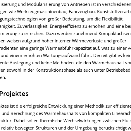
lisierung und Modularisierung von Antrieben ist in verschiedene
igen wie Werkzeugmaschinenbau, Fahrzeugbau, Kunststoffverarb
igungstechnologien von großer Bedeutung, um die Flexibilität,
igkeit, Zuverlässigkeit, Energieeffizienz zu erhöhen und eine be
imierung zu erreichen. Dazu werden zunehmend Kompaktachsen 
n weisen aufgrund hoher interner Wärmeverluste und großer
adienten eine geringe Wärmeabfuhrkapazität auf, was zu einer v
und einem erhöhten Wartungsaufwand führt. Derzeit gibt es ke
iziente Auslegung und keine Methoden, die den Wärmehaushalt vo
n sowohl in der Konstruktionsphase als auch unter Betriebsbe
en.
 Projektes
ektes ist die erfolgreiche Entwicklung einer Methodik zur effizient
g und Berechnung des Wärmehaushalts von kompakten Linearac
ruktur. Dabei sollen thermische Wechselwirkungen zwischen Flui
, relativ bewegten Strukturen und der Umgebung berücksichtigt 