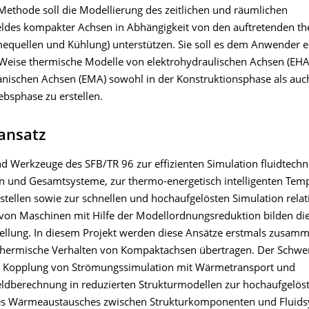
Methode soll die Modellierung des zeitlichen und räumlichen
ldes kompakter Achsen in Abhängigkeit von den auftretenden t
equellen und Kühlung) unterstützen. Sie soll es dem Anwender 
 Weise thermische Modelle von elektrohydraulischen Achsen (EHA
nischen Achsen (EMA) sowohl in der Konstruktionsphase als auch
ebsphase zu erstellen.
ansatz
 Werkzeuge des SFB/TR 96 zur effizienten Simulation fluidtechn
und Gesamtsysteme, zur thermo-energetisch intelligenten Tem
ellen sowie zur schnellen und hochaufgelösten Simulation relat
on Maschinen mit Hilfe der Modellordnungsreduktion bilden di
lstellung. In diesem Projekt werden diese Ansätze erstmals zusam
thermische Verhalten von Kompaktachsen übertragen. Der Schwer
r Kopplung von Strömungssimulation mit Wärmetransport und
ldberechnung in reduzierten Strukturmodellen zur hochaufgelös
es Wärmeaustausches zwischen Strukturkomponenten und Fluids