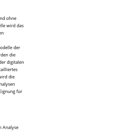
und ohne
lle wird das
en
odelle der
rden die
er digitalen
illiertes
wird die
nalysen
Eignung für
en Analyse