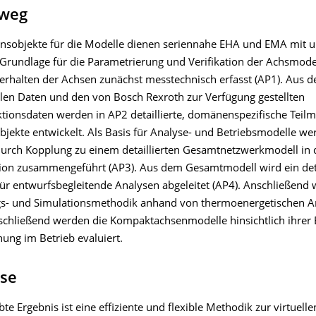
weg
ionsobjekte für die Modelle dienen seriennahe EHA und EMA mit 
 Grundlage für die Parametrierung und Verifikation der Achsmode
erhalten der Achsen zunächst messtechnisch erfasst (AP1). Aus d
len Daten und den von Bosch Rexroth zur Verfügung gestellten
tionsdaten werden in AP2 detaillierte, domänenspezifische Teilm
bjekte entwickelt. Als Basis für Analyse- und Betriebsmodelle we
durch Kopplung zu einem detaillierten Gesamtnetzwerkmodell in d
ion zusammengeführt (AP3). Aus dem Gesamtmodell wird ein deta
ür entwurfsbegleitende Analysen abgeleitet (AP4). Anschließend 
s- und Simulationsmethodik anhand von thermoenergetischen A
schließend werden die Kompaktachsenmodelle hinsichtlich ihrer 
ung im Betrieb evaluiert.
sse
te Ergebnis ist eine effiziente und flexible Methodik zur virtuell