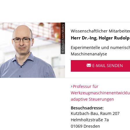
© Crispin-Iven Mokry
Wissenschaftlicher Mitarbeite
Name
Herr
Dr.-Ing.
Holger
Rudolp
Experimentelle und numerisc
Maschinenanalyse
E-MAIL SENDEN
Organisationsname
Professur für Werkzeugmasch
Professur für
Werkzeugmaschinenentwickl
adaptive Steuerungen
Adresse
Besuchsadresse:
Kutzbach-Bau, Raum 207
Helmholtzstraße 7a
01069
Dresden