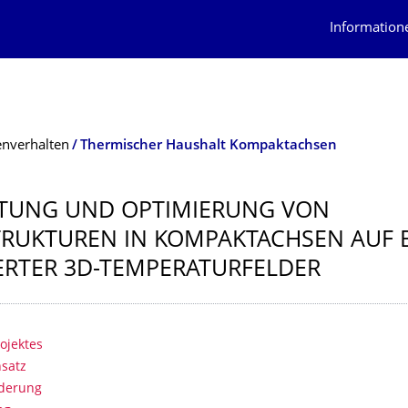
Information
nverhalten
Thermischer Haushalt Kompaktachsen
TUNG UND OPTIMIERUNG VON
RUKTUREN IN KOMPAKTACHSEN AUF B
ERTER 3D-TEMPERATURFEL­DER
erzeichnis
n
rojektes
satz
rderung