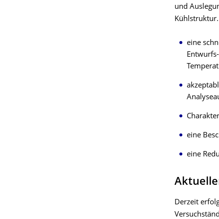
und Auslegun
Kühlstruktur.
eine schn
Entwurfs-
Temperat
akzeptab
Analysea
Charakter
eine Bes
eine Red
Aktuelle
Derzeit erfo
Versuchständ