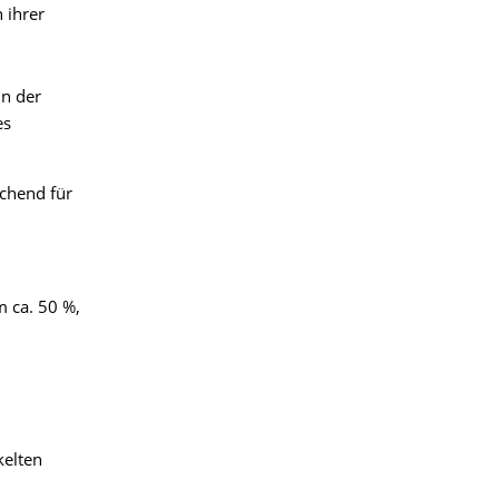
 ihrer
in der
es
chend für
 ca. 50 %,
kelten