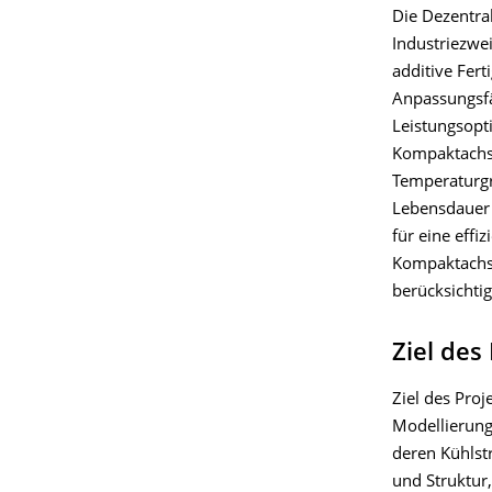
Die Dezentra
Industriezwe
additive Fert
Anpassungsfäh
Leistungsopt
Kompaktachse
Temperaturgr
Lebensdauer 
für eine eff
Kompaktachse
berücksichtig
Ziel des
Ziel des Proj
Modellierun
deren Kühlst
und Struktur