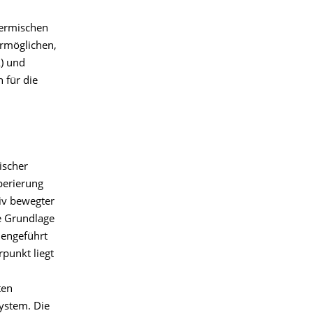
hermischen
ermöglichen,
) und
 für die
ischer
perierung
iv bewegter
e Grundlage
mengeführt
punkt liegt
ten
ystem. Die