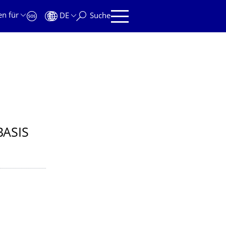
en für
DE
Suche
ASIS