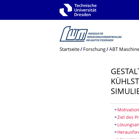
Zur Hauptnavigation springen
Zur Suche springen
Zum Inhalt springen
Breadcrumb-Menü
Startseite
Forschung
ABT Maschine
GESTAL
KÜHLST
SIMULI
Inhaltsv
Motivatio
Ziel des P
Lösungsan
Herausfo