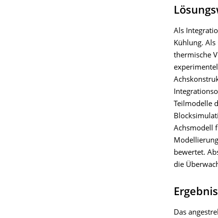
Lösungs
Als Integrat
Kühlung. Als
thermische V
experimentel
Achskonstruk
Integrationso
Teilmodelle 
Blocksimulat
Achsmodell f
Modellierung
bewertet. Ab
die Überwach
Ergebni
Das angestreb