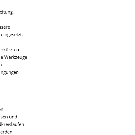
n
eitung,
ssere
eingesetzt.
erkürzten
ine Werkzeuge
n
dingungen
en
hsen und
dkreisläufen
werden