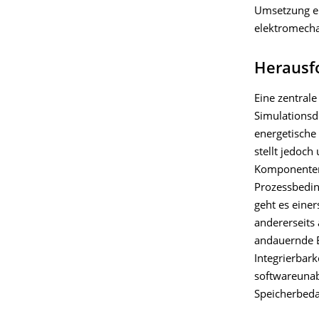
Umsetzung er
elektromecha
Herausf
Eine zentral
Simulationsd
energetische
stellt jedoc
Komponentene
Prozessbedin
geht es eine
andererseits 
andauernde B
Integrierbar
softwareunab
Speicherbeda