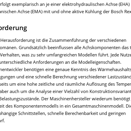
folgt exemplarisch an je einer elektrohydraulischen Achse (EHA)
nischen Achse (EMA) mit und ohne aktive Kühlung der Bosch Re
orderung
e Herausforderung ist die Zusammenführung der verschiedenen
omänen. Grundsätzlich beeinflussen alle Achskomponenten das 
 Verhalten, was zu sehr umfangreichen Modellen führt. Jede Nut
h unterschiedliche Anforderungen an die Modelleigenschaften.
ntwickler benötigen eine genaue Kenntnis des Wärmehaushalts
gungen und eine schnelle Berechnung verschiedener Lastzuständ
rseits um eine hohe zeitliche und räumliche Auflösung des Temper
aber auch um die Analyse einer Vielzahl von Konstruktionsvariant
elastungszustände. Der Maschinenhersteller wiederum benötigt 
keit des Komponentenmodells in ein Gesamtmaschinenmodell. Die
hängige Schnittstellen, schnelle Berechenbarkeit und geringen
rf.