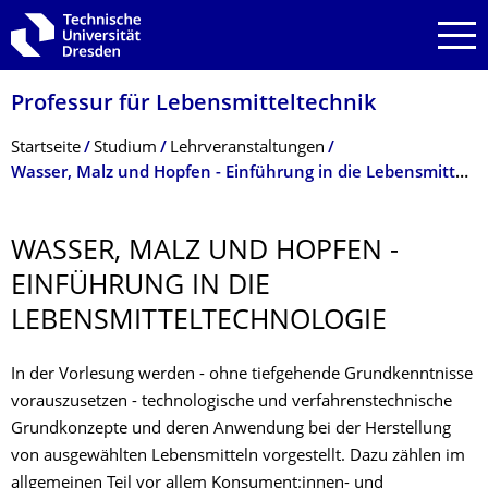
Zur Hauptnavigation springen
Zur Suche springen
Zum Inhalt springen
Professur für Lebensmitteltech­nik
Breadcrumb-Menü
Startseite
Studium
Lehrveranstal­tungen
Wasser, Malz und Hopfen - Einführung in die Lebensmitteltechnologie
WASSER, MALZ UND HOPFEN -
EINFÜHRUNG IN DIE
LEBENSMITTEL­TECHNOLOGIE
In der Vorlesung werden - ohne tiefgehende Grundkenntnisse
vorauszusetzen - technologische und verfahrenstechnische
Grundkonzepte und deren Anwendung bei der Herstellung
von ausgewählten Lebensmitteln vorgestellt. Dazu zählen im
allgemeinen Teil vor allem Konsument:innen- und