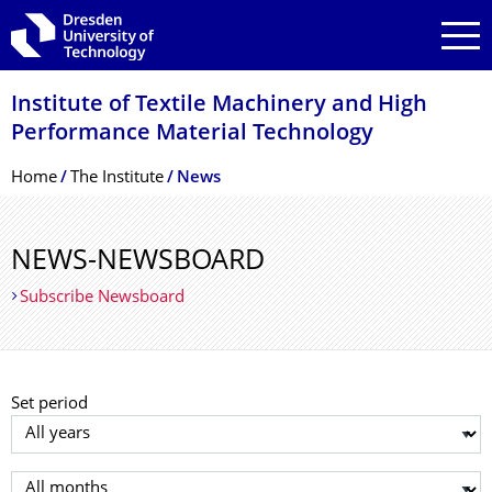
Skip to main navigation
Skip to search
Skip to content
Institute of Textile Machinery and High
Performance Material Technology
Breadcrumb Menu
Home
The Institute
News
NEWS-NEWSBOARD
Subscribe Newsboard
Set period
Select year
Select month