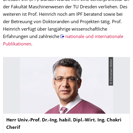
der Fakultät Maschinenwesen der TU Dresden verliehen. Des
weiteren ist Prof. Heinrich noch am IPF beratend sowie bei
der Betreuung von Doktoranden und Projekten tätig. Prof.
Heinrich verfügt über langjährige wissenschaftliche
Erfahrungen und zahlreiche
nationale und internationale
Publikationen
.
© Christian Hüller
Name
Herr
Univ.-Prof. Dr.-Ing. habil. Dipl.-Wirt. Ing.
Chokri
Cherif