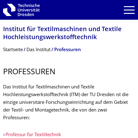
Zur Hauptnavigation springen
Zur Suche springen
Zum Inhalt springen
Institut für Textilmaschinen und Textile
Hochleistungswerk­stofftechnik
Breadcrumb-Menü
Startseite
Das Institut
Professuren
PROFESSUREN
Das Institut für Textilmaschinen und Textile
Hochleistungswerkstofftechnik (ITM) der TU Dresden ist die
einzige universitäre Forschungseinrichtung auf dem Gebiet
der Textil- und Montagetechnik, die von den zwei
Professuren:
Professur für Textiltechnik