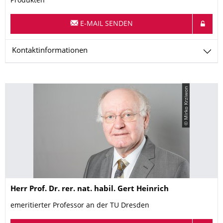
Produkten
E-MAIL SENDEN
Kontaktinformationen
© Mirko Krziwon
Name
Herr
Prof. Dr. rer. nat. habil.
Gert
Heinrich
emeritierter Professor an der TU Dresden