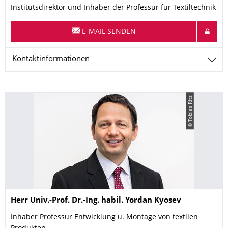
Institutsdirektor und Inhaber der Professur für Textiltechnik
E-MAIL SENDEN
Kontaktinformationen
© Tobias Ritz
Name
Herr
Univ.-Prof. Dr.-Ing. habil.
Yordan
Kyosev
Inhaber Professur Entwicklung u. Montage von textilen