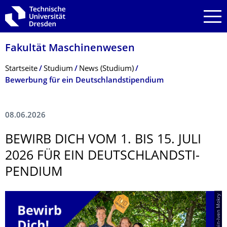
Zur Hauptnavigation springen
Zur Suche springen
Zum Inhalt springen
Fakultät Maschinenwesen
Breadcrumb-Menü
Startseite
Studium
News (Studium)
Bewerbung für ein Deutschlandstipendium
08.06.2026
BEWIRB DICH VOM 1. BIS 15. JULI
2026 FÜR EIN DEUTSCHLANDSTI­
PENDIUM
© Crspin-Iven Mokry