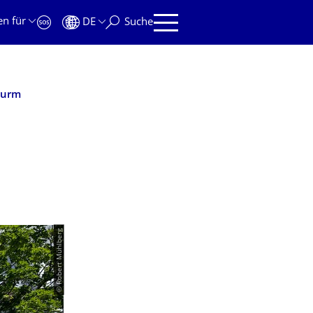
en für
DE
Suche
turm
© Robert Mühlberg