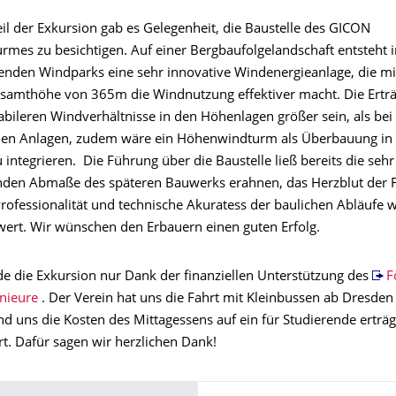
il der Exkursion gab es Gelegenheit, die Baustelle des GICON
mes zu besichtigen. Auf einer Bergbaufolgelandschaft entsteht 
renden Windparks eine sehr innovative Windenergieanlage, die mi
samthöhe von 365m die Windnutzung effektiver macht. Die Erträ
abileren Windverhältnisse in den Höhenlagen größer sein, als bei
en Anlagen, zudem wäre ein Höhenwindturm als Überbauung in
integrieren. Die Führung über die Baustelle ließ bereits die sehr
den Abmaße des späteren Bauwerks erahnen, das Herzblut der 
Professionalität und technische Akuratess der baulichen Abläufe 
rt. Wir wünschen den Erbauern einen guten Erfolg.
e die Exkursion nur Dank der finanziellen Unterstützung des
F
nieure
. Der Verein hat uns die Fahrt mit Kleinbussen ab Dresden
nd uns die Kosten des Mittagessens auf ein für Studierende erträ
t. Dafür sagen wir herzlichen Dank!