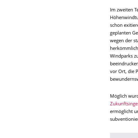
Im zweiten Te
Höhenwindtur
schon exitie
geplanten Ge
wegen der st
herkömmlich
Windparks zu 
beeindrucken
vor Ort, die 
bewundernswe
Möglich wurd
Zukunftsinge
ermöglicht u
subventionier