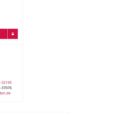
echnik
3-37076