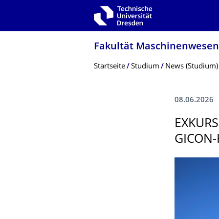
Zur Hauptnavigation springen
Zur Suche springen
Zum Inhalt springen
Fakultät Maschinenwesen
Breadcrumb-Menü
Startseite
Studium
News (Studium)
08.06.2026
EXKURS
GICON