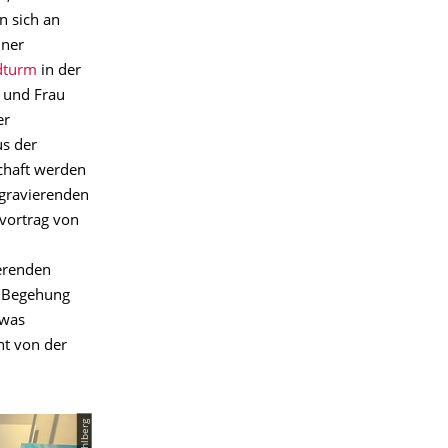
n sich an
iner
dturm
in der
r und Frau
er
us der
chaft werden
gravierenden
hvortrag von
ierenden
e Begehung
twas
ht von der