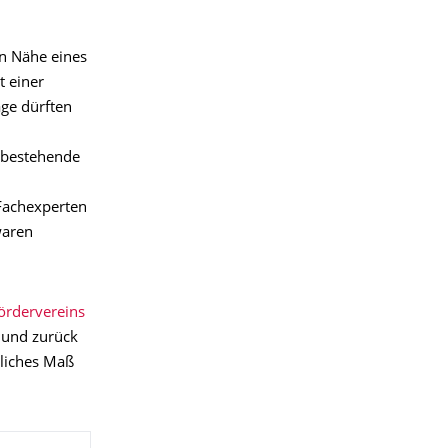
in Nähe eines
t einer
ge dürften
 bestehende
Fachexperten
waren
ördervereins
 und zurück
gliches Maß