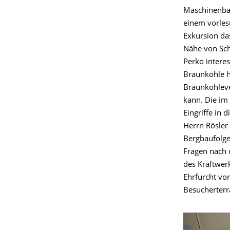
Maschinenbau
einem vorles
Exkursion d
Nähe von Sch
Perko intere
Braunkohle h
Braunkohleve
kann. Die i
Eingriffe in
Herrn Rösler
Bergbaufolge
Fragen nach 
des Kraftwer
Ehrfurcht vo
Besucherterr