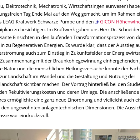
, Elektrotechnik, Mechatronik, Wirtschaftsingenieurwesen) habe
ungsfreien Tag Ende Mai auf den Weg gemacht, um im Rahmen e
as LEAG Kraftwerk Schwarze Pumpe und den
GICON Höhenwin
ipkau zu besichtigen. Im Kraftwerk gaben uns Herr Dr. Schneide
ssante Einsichten in den laufenden Transformationsprozess von d
in zu Regenerativen Energien. Es wurde klar, dass der Ausstieg a
rstromung auch zum Einstieg in Zukunftsfelder der Energiewirts
m Zusammenhang mit der Braunkohlegewinnung einhergehenden 
 die Natur und die menschlichen Heilungsversuche konnte der Fac
 zur Landschaft im Wandel und die Gestaltung und Nutzung der
landschaft sichtbar machen. Der Vortrag hinterließ bei den Stud
den Rekultivierungskosten und deren Umlage. Die anschließend
kes ermöglichte eine ganz neue Einordnung und vielleicht auch e
r den ungewohnten anlagentechnischen Dimensionen. Die Aussic
asse war eindrucksvoll.