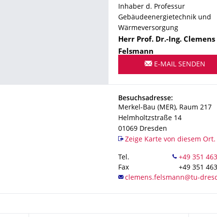
Inhaber d. Professur
Gebäudeenergietechnik und
Wärmeversorgung
Name
Herr
Prof. Dr.-Ing.
Clemens
Felsmann
E-MAIL SENDEN
Direktor Zentrum für Energiet
Adresse
Besuchsadresse:
Merkel-Bau (MER), Raum 217
Helmholtzstraße 14
01069
Dresden
Zeige Karte von diesem Ort.
Tel.
Fax
+49 351 46