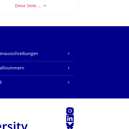
Diese Seite …
lenausschreibungen
fallnummern
B
Instagram
LinkedIn
Bluesky