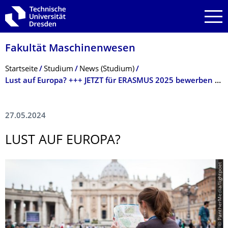
Zur Hauptnavigation springen
Zur Suche springen
Zum Inhalt springen
Fakultät Maschinenwesen
Breadcrumb-Menü
Startseite
Studium
News (Studium)
Lust auf Europa? +++ JETZT für ERASMUS 2025 bewerben +++
27.05.2024
LUST AUF EUROPA?
© PantherMedia/lightpoet