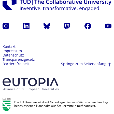
Instagram
LinkedIn
Bluesky
Mastodon
Facebook
Yout
Kontakt
Impressum
Datenschutz
Transparenzgesetz
Springe zum Seitenanfang
Barrierefreiheit
Die TU Dresden wird auf Grundlage des vom Sächsischen Landtag
beschlossenen Haushalts aus Steuermitteln mitfinanziert.