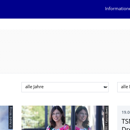
Information
Jahr auswählen
Mona
© André Wirsig
© MPI-CBG / Katrin Boes
19.0
TS