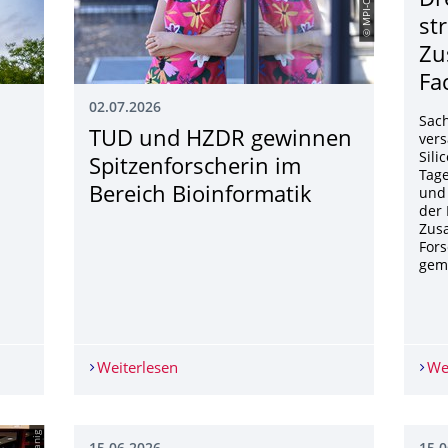
Dr
st
Zu
Fa
02.07.2026
Sac
TUD und HZDR gewinnen
ver
Sili
Spitzenforscherin im
Tage
Bereich Bioinformatik
und 
der 
Zus
Fors
gem
 der Europäischen Universitätsallianz EUTOPIA weitere Förderun
Weiterlesen
TUD und HZDR gewinnen Spitzenforsche
We