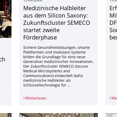
© Sacha Hanig
15.06.2026
15.0
Medizinische Halbleiter
Er
aus dem Silicon Saxony:
Mi
Zukunftscluster SEMECO
DF
startet zweite
So
Förderphase
be
Sichere Gesundheitslösungen, smarte
Plattformen und modulare Systeme
bilden die Grundlage für eine neue
ch
Generation medizinischer Innovationen.
Der Zukunftscluster SEMECO (Secure
Medical Microsystems and
Communications) entwickelt dafür
medizinische Halbleiter als
Schlüsseltechnologie für …
 2026 | Bewerben Sie sich bis zum 30. Juni!
Weiterlesen
Medizinische Halbleiter aus dem Silic
We