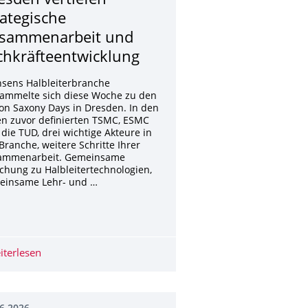
esden vertiefen
rategische
sammenarbeit und
chkräfteentwick­lung
hsens Halbleiterbranche
sammelte sich diese Woche zu den
con Saxony Days in Dresden. In den
n zuvor definierten TSMC, ESMC
die TUD, drei wichtige Akteure in
Branche, weitere Schritte Ihrer
ammenarbeit. Gemeinsame
chung zu Halbleitertechnologien,
einsame Lehr- und …
g von zwei Jahren
rin im Bereich Bioinformatik
iterlesen
TSMC, ESMC und TU Dresden vertiefen strategische Zu