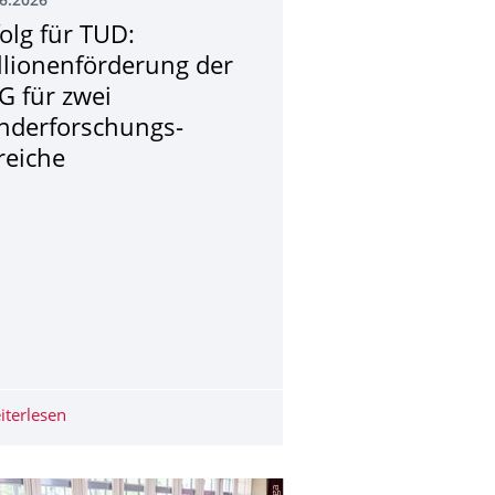
6.2026
folg für TUD:
llionenförderung der
G für zwei
nderforschungs­
reiche
on Saxony: Zukunftscluster SEMECO startet zweite Förderphase
iterlesen
Erfolg für TUD: Millionenförderung der DFG für zwei S