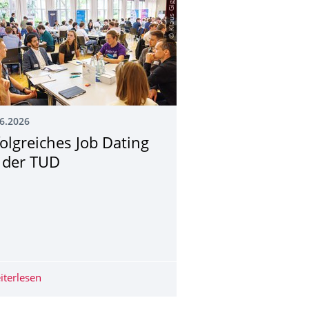
© Klaus Gigga
6.2026
folgreiches Job Dating
 der TUD
en zur Schlüsseltechnologie des 21. Jahrhunderts“
 TUD
iterlesen
Erfolgreiches Job Dating an der TUD