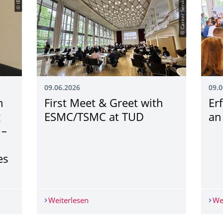
© IBM
© Career Service
09.06.2026
09.0
n
First Meet & Greet with
Er
g
ESMC/TSMC at TUD
an
 –
es
von Nobelpreisträger Georg Bednorz: „Supraleitung – vom Phänom
Weiterlesen
First Meet & Greet with ESMC/TSMC at
We