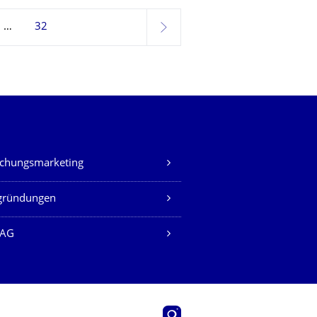
32
weiter
chungsmarketing
gründungen
AG
Instagram