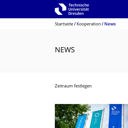
Zur Hauptnavigation springen
Zur Suche springen
Zum Inhalt springen
Breadcrumb-Menü
Startseite
Kooperation
News
NEWS
Zeitraum festlegen