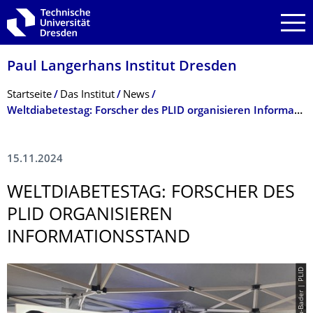
Zur Hauptnavigation springen
Zur Suche springen
Zum Inhalt springen
Paul Langerhans Institut Dresden
Breadcrumb-Menü
Startseite
Das Institut
News
Weltdiabetestag: Forscher des PLID organisieren Informationsstand
15.11.2024
WELTDIABETESTAG: FORSCHER DES
PLID ORGANISIEREN
INFORMATIONSS­TAND