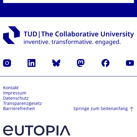
Instagram
LinkedIn
Bluesky
Mastodon
Facebook
Yout
Kontakt
Impressum
Datenschutz
Transparenzgesetz
Springe zum Seitenanfang
Barrierefreiheit