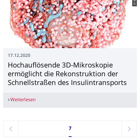
17.12.2020
Hochauflösende 3D-Mikroskopie
ermöglicht die Rekonstruktion der
Schnellstraßen des Insulintransports
Weiterlesen
Hochauflösende 3D-Mikroskopie ermöglicht die R
Seite 7, aktuell ausgewählt
7
zurück
weite