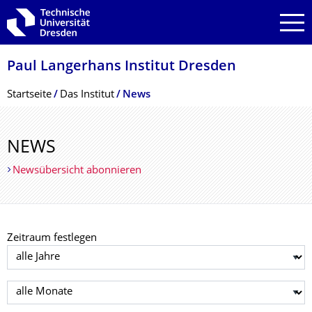
Zur Hauptnavigation springen
Zur Suche springen
Zum Inhalt springen
Paul Langerhans Institut Dresden
Breadcrumb-Menü
Startseite
Das Institut
News
NEWS
Newsübersicht abonnieren
Zeitraum festlegen
Jahr auswählen
Monat auswählen