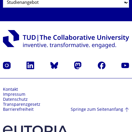
Instagram
LinkedIn
Bluesky
Mastodon
Facebook
Yout
Kontakt
Impressum
Datenschutz
Transparenzgesetz
Springe zum Seitenanfang
Barrierefreiheit