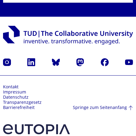
Instagram
LinkedIn
Bluesky
Mastodon
Facebook
Yout
Kontakt
Impressum
Datenschutz
Transparenzgesetz
Springe zum Seitenanfang
Barrierefreiheit