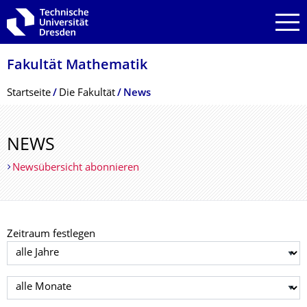
Zur Hauptnavigation springen
Zur Suche springen
Zum Inhalt springen
Fakultät Mathematik
Breadcrumb-Menü
Startseite
Die Fakultät
News
NEWS
Newsübersicht abonnieren
Zeitraum festlegen
Jahr auswählen
Monat auswählen