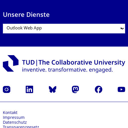
Unsere Dienste
Instagram
LinkedIn
Bluesky
Mastodon
Facebook
Yout
Kontakt
Impressum
Datenschutz
Transparenzgesetz