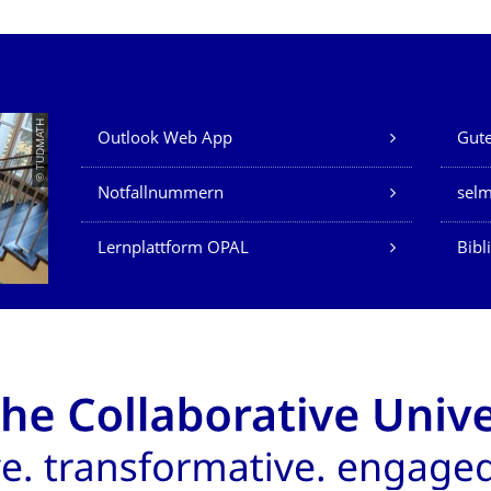
Unsere Dienste
© TUDMATH
Outlook Web App
Gute
Notfallnummern
sel
Lernplattform OPAL
Bibl