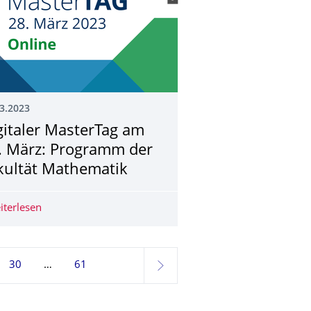
3.2023
gitaler MasterTag am
. März: Programm der
kultät Mathematik
drich
iterlesen
Digitaler MasterTag am 28. März: Programm der Fakult
30
61
weiter