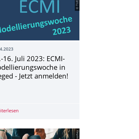
© TUDMATH
4.2023
.-16. Juli 2023: ECMI-
dellierungswoche in
eged - Jetzt anmelden!
 an der TU Dresden
iterlesen
09.-16. Juli 2023: ECMI-Modellierungswoche in Szeged - 
© pixabay