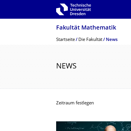
Zur Hauptnavigation springen
Zur Suche springen
Zum Inhalt springen
Fakultät Mathematik
Breadcrumb-Menü
Startseite
Die Fakultät
News
NEWS
Zeitraum festlegen