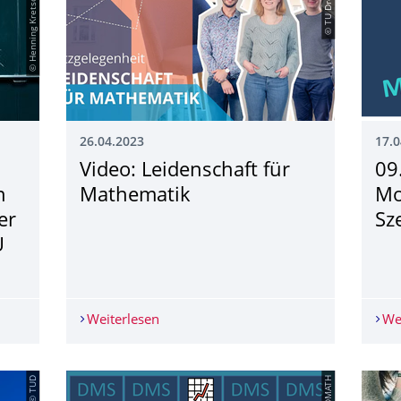
© Henning Kretschmer
© TU Dresden
26.04.2023
17.0
Video: Leidenschaft für
09
n
Mathematik
Mo
er
Sz
U
: Öffentlicher Vortrag von Chemie-Nobelpreisträger Benjamin List
Weiterlesen
Video: Leidenschaft für Mathematik
We
© TUD
© TUDMATH