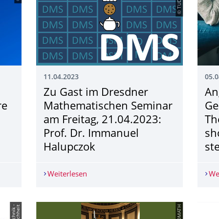
11.04.2023
05.0
Zu Gast im Dresdner
An
re
Mathematischen Seminar
Ge
am Freitag, 21.04.2023:
Th
Prof. Dr. Immanuel
sh
Halupczok
st
diversitätssensible Lehre 2023
Weiterlesen
Zu Gast im Dresdner Mathematischen S
We
© TUDMATH