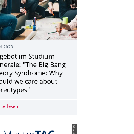
4.2023
gebot im Studium
nerale: "The Big Bang
eory Syndrome: Why
ould we care about
ereotypes"
eminar am Freitag, 21.04.2023: Prof. Dr. Immanuel Halupczok
iterlesen
Angebot im Studium Generale: "The Big Bang Theory Sy
© TUD