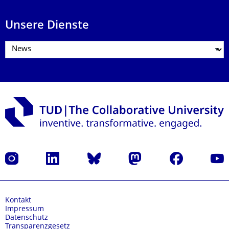
Unsere Dienste
Instagram
LinkedIn
Bluesky
Mastodon
Facebook
Yout
Kontakt
Impressum
Datenschutz
Transparenzgesetz