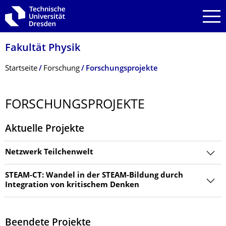
Zur Hauptnavigation springen
Zur Suche springen
Zum Inhalt springen
Fakultät Physik
Breadcrumb-Menü
Startseite
Forschung
Forschungsprojekte
FORSCHUNGSPRO­JEKTE
Aktuelle Projekte
Netzwerk Teilchenwelt
STEAM-CT: Wandel in der STEAM-Bildung durch
Integration von kritischem Denken
Beendete Projekte