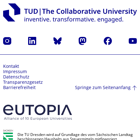
Instagram
LinkedIn
Bluesky
Mastodon
Facebook
Yout
Kontakt
Impressum
Datenschutz
Transparenzgesetz
Springe zum Seitenanfang
Barrierefreiheit
Die TU Dresden wird auf Grundlage des vom Sächsischen Landtag
beschlossenen Haushalts aus Steuermitteln mitfinanziert.