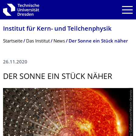
Zur Hauptnavigation springen
Zur Suche springen
Zum Inhalt springen
Institut für Kern- und Teilchenphysik
Breadcrumb-Menü
Startseite
Das Institut
News
Der Sonne ein Stück näher
26.11.2020
DER SONNE EIN STÜCK NÄHER
© Borexino Collaboration/Maxim Gromov