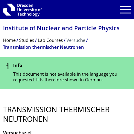
Skip to main navigation
Skip to search
Skip to content
Institute of Nuclear and Particle Physics
Breadcrumb Menu
Home
Studies
Lab Courses
Versuche
Transmission thermischer Neutronen
Status Message
Info
This document is not available in the language you
requested. It is therefore shown in German.
TRANSMISSION THERMISCHER
NEUTRONEN
Versuchsziel