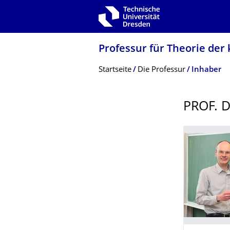
Zur Hauptnavigation springen
Zur Suche springen
Zum Inhalt springen
Professur für Theorie der
Breadcrumb-Menü
Startseite
Die Professur
Inhaber
PROF. 