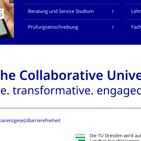
Beratung und Service Studium
Lehr
S
Prüfungseinschreibung
Fach
parenzgesetz
Barrierefreiheit
Die TU Dresden wird au