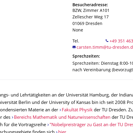
Adresse
Besucheradresse:
BZW, Zimmer A101
Zellescher Weg 17
01069
Dresden
None
Tel.
Sprechzeiten:
Sprechzeiten: Dienstag 8:00-1
nach Vereinbarung (bevorzugt
ngs- und Lehrtätigkeiten an der Universität Hamburg, der Indiana
iversität Berlin und der University of Kansas bin ich seit 2008 Pr
kondensierten Materie an der
Fakultät Physik
der TU Dresden. Zur
er des
Bereichs Mathematik und Naturwissenschaften
der TU Dr
h für die Vortragsreihe
"Nobelpreisträger zu Gast an der TU Dre
rschungsgebiete finden sich
hier
.