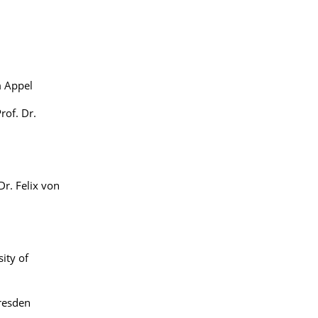
m Appel
rof. Dr.
Dr. Felix von
sity of
Dresden