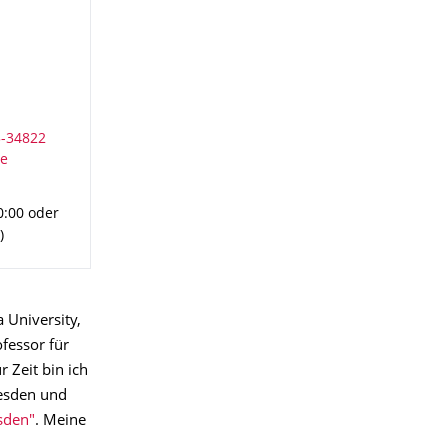
0:00 oder
)
 University,
ofessor für
 Zeit bin ich
esden und
sden"
. Meine