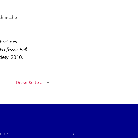
chnische
hre" des
Professor Heß
iety, 2010.
Diese Seite …
mine