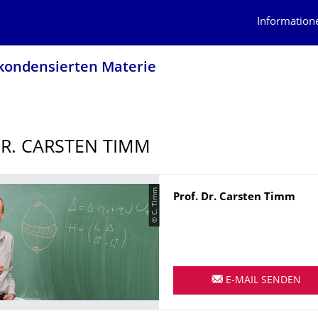
Information
 kondensierten Materie
DR. CARSTEN TIMM
© C. Timm
Name
Prof. Dr.
Carsten
Timm
E-MAIL SENDEN