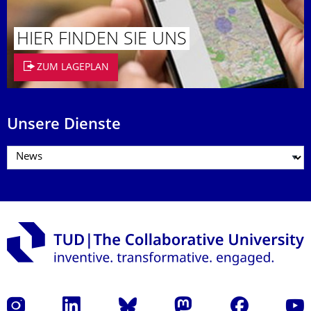
HIER FINDEN SIE UNS
ZUM LAGEPLAN
Unsere Dienste
Instagram
LinkedIn
Bluesky
Mastodon
Facebook
Yout