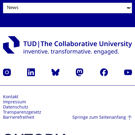
Instagram
LinkedIn
Bluesky
Mastodon
Facebook
Yout
Kontakt
Impressum
Datenschutz
Transparenzgesetz
Springe zum Seitenanfang
Barrierefreiheit