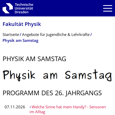
Zur Hauptnavigation springen
Zur Suche springen
Zum Inhalt springen
Fakultät Physik
Breadcrumb-Menü
Startseite
Angebote für Jugendliche & Lehrkräfte
Physik am Samstag
PHYSIK AM SAMSTAG
PROGRAMM DES 26. JAHRGANGS
07.11.2026
Welche Sinne hat mein Handy? - Sensoren
im Alltag