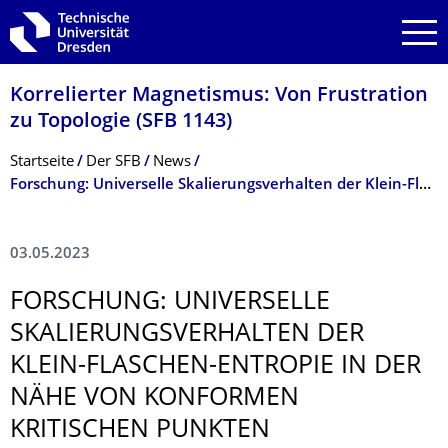
Zur Hauptnavigation springen
Zur Suche springen
Zum Inhalt springen
Korrelierter Magnetismus: Von Frustration
zu Topologie (SFB 1143)
Breadcrumb-Menü
Startseite
Der SFB
News
Forschung: Universelle Skalierungsverhalten der Klein-Flaschen-Entropie
03.05.2023
FORSCHUNG: UNIVERSELLE
SKALIERUNGSVER­HALTEN DER
KLEIN-FLASCHEN-ENTROPIE IN DER
NÄHE VON KONFORMEN
KRITISCHEN PUNKTEN