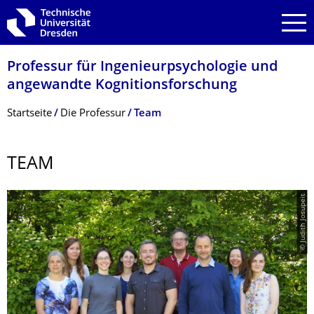
Zur Hauptnavigation springen
Zur Suche springen
Zum Inhalt springen
Professur für Ingenieurpsycholo­gie und
angewandte Kognitionsfor­schung
Breadcrumb-Menü
Startseite
Die Professur
Team
TEAM
© Judith Josupeit