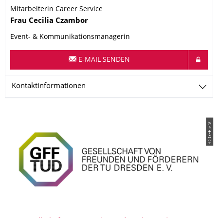
Mitarbeiterin Career Service
Name
Frau
Cecilia
Czambor
Event- & Kommunikationsmanagerin
E-MAIL SENDEN
Kontaktinformationen
© GFF e.V.