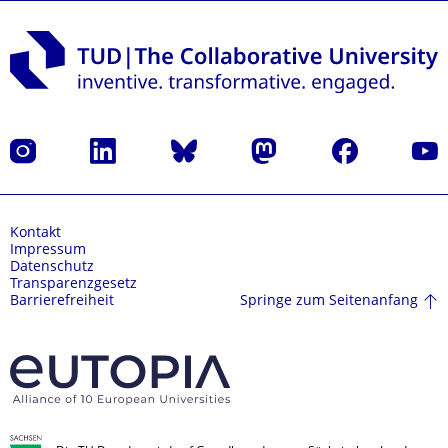
Instagram
LinkedIn
Bluesky
Mastodon
Facebook
Yout
Kontakt
Impressum
Datenschutz
Transparenzgesetz
Springe zum Seitenanfang
Barrierefreiheit