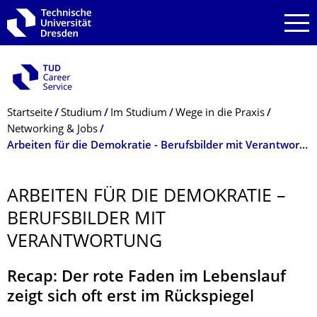
Zur Hauptnavigation springen
Zur Suche springen
Zum Inhalt springen
Breadcrumb-Menü
Startseite
Studium
Im Studium
Wege in die Praxis
Networking & Jobs
Arbeiten für die Demokratie - Berufsbilder mit Verantwortung
ARBEITEN FÜR DIE DEMOKRATIE –
BERUFSBILDER MIT
VERANTWORTUNG
Recap: Der rote Faden im Lebenslauf
zeigt sich oft erst im Rückspiegel