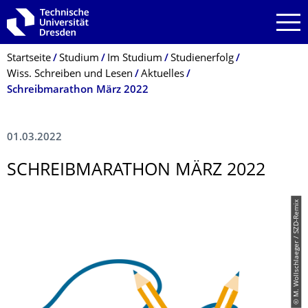
Zur Hauptnavigation springen
Zur Suche springen
Zum Inhalt springen
Breadcrumb-Menü
Startseite
Studium
Im Studium
Studienerfolg
Wiss. Schreiben und Lesen
Aktuelles
Schreibmarathon März 2022
01.03.2022
SCHREIBMARATHON MÄRZ 2022
© M. Wollschlaeger / SZD-Remix