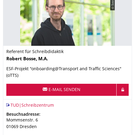
Referent für Schreibdidaktik
Name
Robert
Bosse,
M.A.
ESF-Projekt "onboarding@Transport and Traffic Sciences"
(oTTS)
E-MAIL SENDEN
Organisationsname
TUD|Schreibzentrum
TUD|Schreibzentrum
Adresse
Besuchsadresse:
Mommsenstr. 6
01069
Dresden