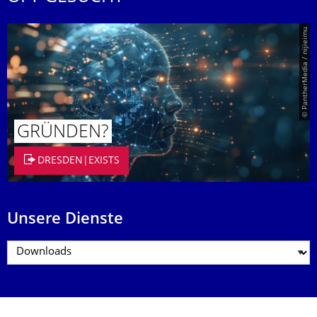
© PantherMedia / nijieimu
GRÜNDEN?
DRESDEN|EXISTS
Unsere Dienste