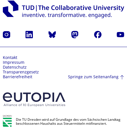
Instagram
LinkedIn
Bluesky
Mastodon
Facebook
Yout
Kontakt
Impressum
Datenschutz
Transparenzgesetz
Springe zum Seitenanfang
Barrierefreiheit
Die TU Dresden wird auf Grundlage des vom Sächsischen Landtag
beschlossenen Haushalts aus Steuermitteln mitfinanziert.