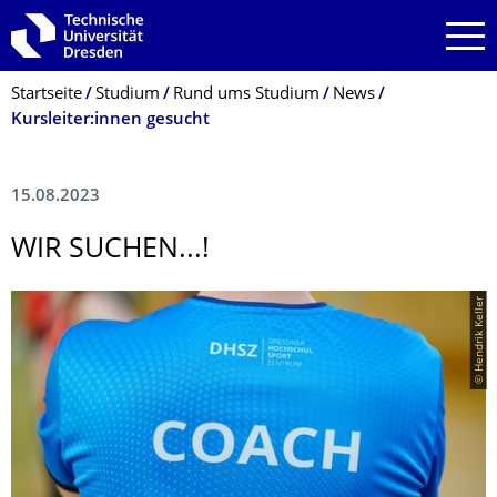
Zur Hauptnavigation springen
Zur Suche springen
Zum Inhalt springen
Breadcrumb-Menü
Startseite
Studium
Rund ums Studium
News
Kursleiter:innen gesucht
15.08.2023
WIR SUCHEN...!
© Hendrik Keller