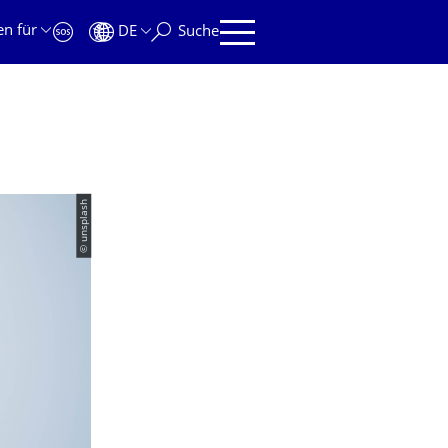
en für
DE
Suche
© unsplash