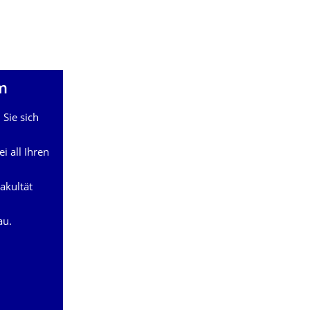
m
Sie sich
ei all Ihren
akultät
au.