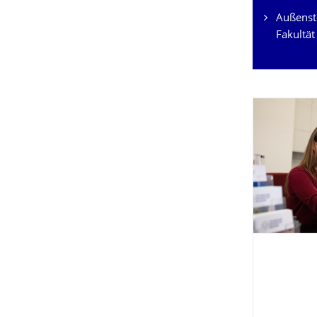
Außenst
Fakultät