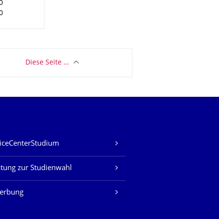
0
0
Diese Seite …
iceCenterStudium
tung zur Studienwahl
erbung