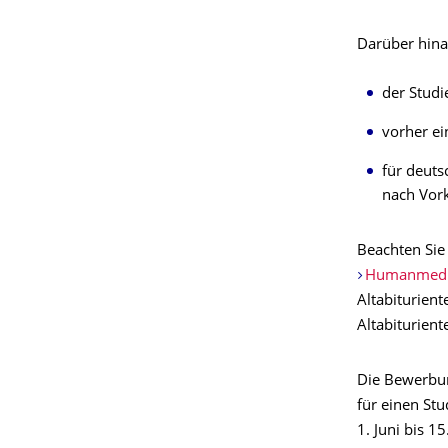
Darüber hina
der Studi
vorher ei
für deuts
nach Vork
Beachten Si
Humanmedi
Altabiturient
Altabiturient
Die Bewerbun
für einen St
1. Juni bis 1