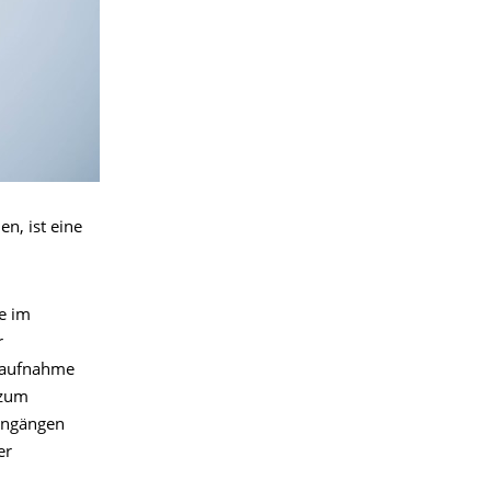
n, ist eine
e im
r
enaufnahme
 zum
iengängen
er