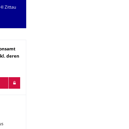
I Zittau
­onsamt
kl. deren
us