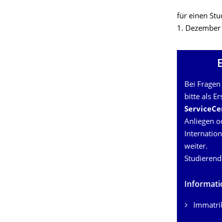
für einen S
1. Dezember b
Bei Fragen
bitte als E
ServiceC
Anliegen o
Internation
weiter.
Studierende
Informati
Immatri