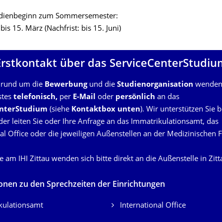
tudienbeginn zum Sommersemester:
is 15. März (Nachfrist: bis 15. Juni)
Erstkontakt über das ServiceCenter­Studiu
 rund um die
Bewerbung
und die
Studienorganisation
wenden 
rstes
telefonisch,
per
E-Mail
oder
persönlich
an das
enterStudium
(siehe
Kontaktbox
unten
). Wir unterstützen Sie b
der leiten Sie oder Ihre Anfrage an das Immatrikulationsamt, das
al Office oder die jeweiligen Außenstellen an der Medizinischen F
 am IHI Zittau wenden sich bitte direkt an die Außenstelle in Zitt
onen zu den Sprechzeiten der Einrichtungen
kulationsamt
International Office