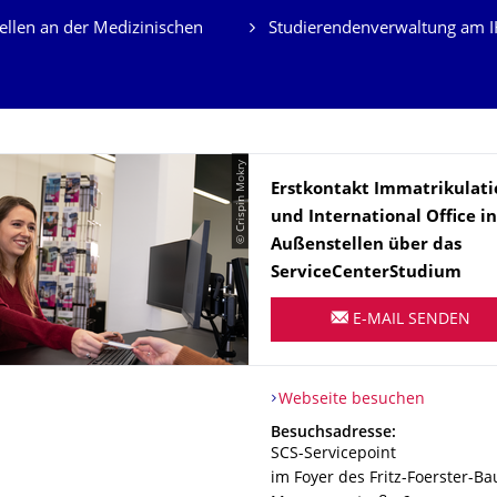
ellen an der Medizinischen
Studierendenverwaltung am IH
© Crispin Mokry
Name
Erstkontakt Immatrikulati
und International Office in
Außenstellen über das
ServiceCenterStudium
E-MAIL SENDEN
Webseite besuchen
Adresse
Besuchsadresse:
SCS-Servicepoint
im Foyer des Fritz-Foerster-Ba