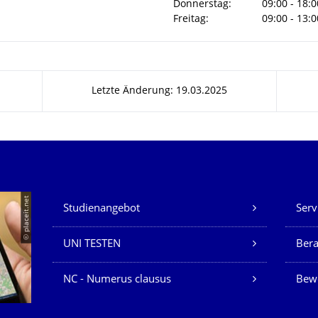
Donnerstag:
09:00 - 18:0
Freitag:
09:00 - 13:0
Letzte Änderung: 19.03.2025
Unsere Dienste
© placeit.net
Studienangebot
Serv
UNI TESTEN
Bera
NC - Numerus clausus
Bew