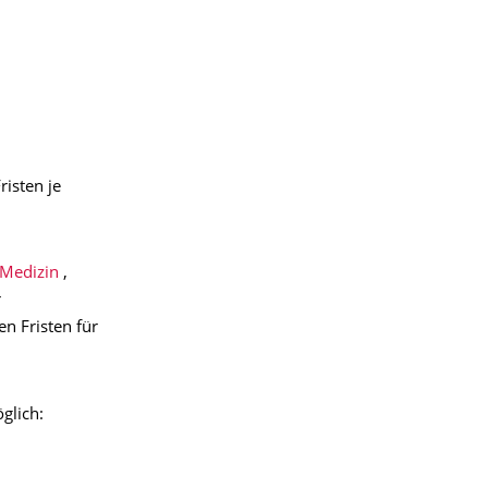
isten je
Medizin
,
r
en Fristen für
glich: