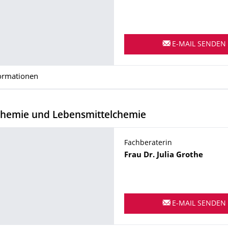
E-MAIL SENDEN
ormationen
Chemie und Lebensmittelchemie
Name
Fachberaterin
Frau
Dr.
Julia
Grothe
E-MAIL SENDEN