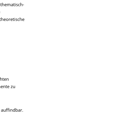
athematisch-
e
theoretische
chten
mente zu
 auffindbar.