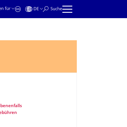
en für
DE
Suche
benenfalls
gebühren