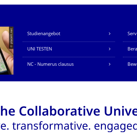
Unsere Dienste
© placeit.net
Studienangebot
Serv
UNI TESTEN
Bera
NC - Numerus clausus
Bew