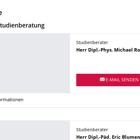
e
Studienberatung
Name
Studienberater
Herr
Dipl.-Phys.
Michael
Ro
E-MAIL SENDEN
ormationen
Name
Studienberater
Herr
Dipl.-Päd.
Eric
Blumen