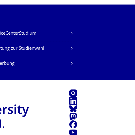
iceCenterStudium
tung zur Studienwahl
erbung
Instagram
LinkedIn
Bluesky
Mastodon
Facebook
Youtube