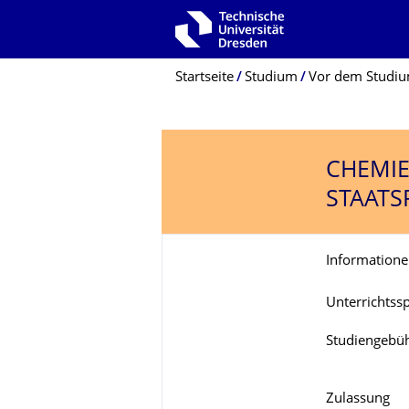
Zur Hauptnavigation springen
Zur Suche springen
Zum Inhalt springen
Breadcrumb-Menü
Startseite
Studium
Vor dem Studi
CHEMIE
STAATS
Informatione
Unterrichtss
Studiengebü
Zulassung