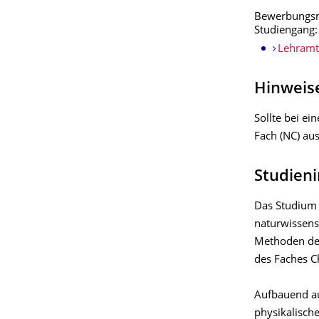
Bewerbungsm
Studiengang:
Lehramt
Hinweis
Sollte bei e
Fach (NC) au
Studieni
Das Studium 
naturwissens
Methoden der
des Faches C
Aufbauend au
physikalisch