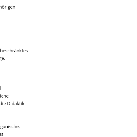
hörigen
sbeschränktes
ge.
l
iche
ie Didaktik
ganische,
es