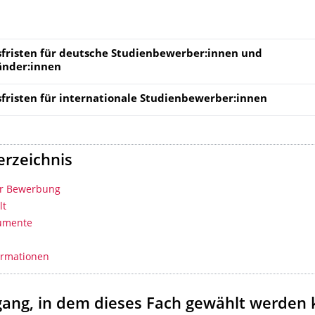
fristen für deutsche Studienbewerber:innen und
änder:innen
fristen für
internationale Studienbewerber:innen
erzeichnis
ur Bewerbung
lt
umente
ormationen
gang, in dem
dieses Fach
gewählt werden 