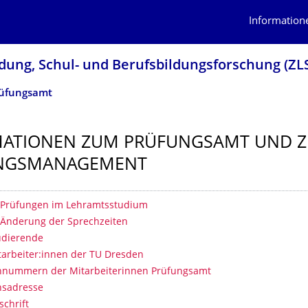
Information
dung, Schul- und Berufsbildungsfor­schung (ZL
üfungsamt
MATIONEN ZUM PRÜFUNGSAMT UND 
NGSMANAGE­MENT
erzeichnis
 Prüfungen im Lehramtsstudium
 Änderung der Sprechzeiten
udierende
tarbeiter:innen der TU Dresden
nnummern der Mitarbeiterinnen Prüfungsamt
hsadresse
schrift