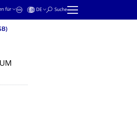
en für
DE
Suche
SB)
ZUM