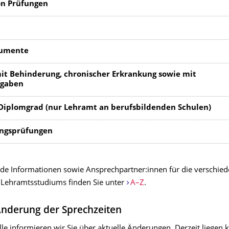
on Prüfungen
kumente
it Behinderung, chronischer Erkrankung sowie mit
fgaben
Diplomgrad (nur Lehramt an berufsbildenden Schulen)
ngsprüfungen
de Informationen sowie Ansprechpartner:innen für die verschie
 Lehramtsstudiums finden Sie unter
A–Z
.
Änderung der Sprechzeiten
lle informieren wir Sie über aktuelle Änderungen. Derzeit liegen 