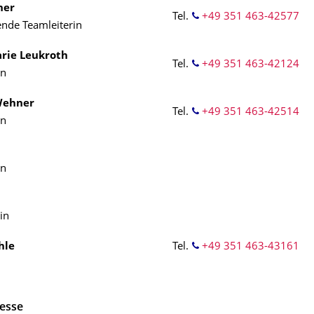
ner
Tel.
+49 351 463-42577
tende Teamleiterin
rie Leukroth
Tel.
+49 351 463-42124
in
Wehner
Tel.
+49 351 463-42514
in
in
in
hle
Tel.
+49 351 463-43161
esse