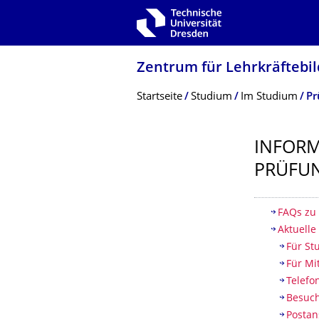
Zur Hauptnavigation springen
Zur Suche springen
Zum Inhalt springen
Zentrum für Lehrkräftebil
Breadcrumb-Menü
Startseite
Studium
Im Studium
Pr
INFOR
PRÜFU
Inhaltsv
FAQs zu
Aktuelle
Für St
Für Mi
Telefo
Besuc
Postan