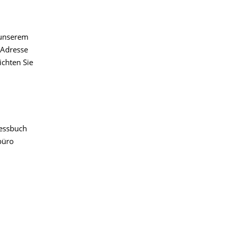
 unserem
-Adresse
ichten Sie
essbuch
büro