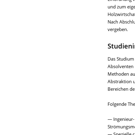
und zum eige
Holzwirtschaf
Nach Abschlu
vergeben.
Studieni
Das Studium 
Absolventen s
Methoden auf
Abstraktion 
Bereichen de
Folgende The
— Ingenieur-
Strömungsme
— Spezielle 