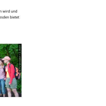
n wird und
esden bietet
© TU Dresden / S. Bonn