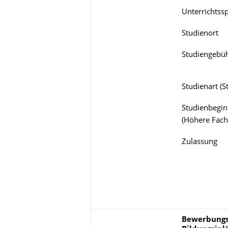
Unterrichtss
Studienort
Studiengebü
Studienart
(
S
Studienbegin
(
Höhere Fach
Zulassung
Bewerbungsp
Bewerbungs