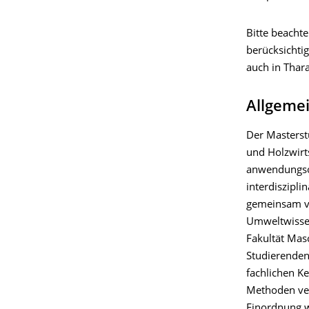
Bitte beacht
berücksichti
auch in Thar
Allgeme
Der Masterst
und Holzwirts
anwendungsor
interdiszipli
gemeinsam vo
Umweltwisse
Fakultät Mas
Studierenden
fachlichen K
Methoden verm
Einordnung w