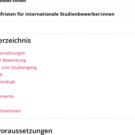
änder:innen
fristen für
internationale Studienbewerber:innen
erzeichnis
aussetzungen
ur Bewerbung
s zum Studiengang
lt
enthalt
r
umente
ormationen
voraussetzungen