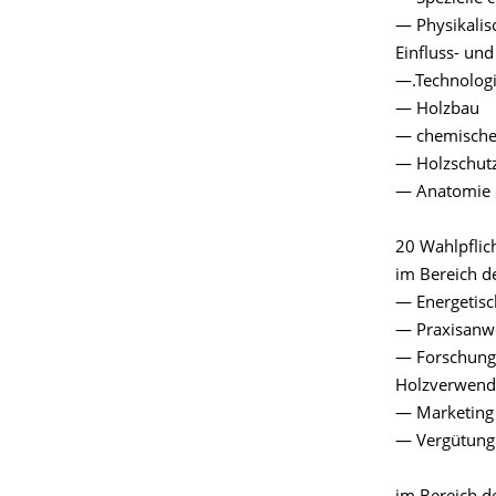
— Physikalis
Einfluss- un
—.Technologi
— Holzbau
— chemische 
— Holzschut
— Anatomie d
20 Wahlpflic
im Bereich d
— Energetisc
— Praxisanwe
— Forschungs
Holzverwen
— Marketing 
— Vergütung 