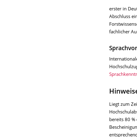
erster in De
Abschluss ei
Forstwissens
fachlicher Au
Sprachvo
Internationa
Hochschulzug
Sprachkenntn
Hinweis
Liegt zum Ze
Hochschulabs
bereits 80 %
Bescheinigun
entsprechend