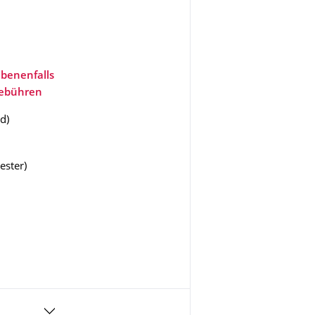
benenfalls
gebühren
nd
)
ester
)