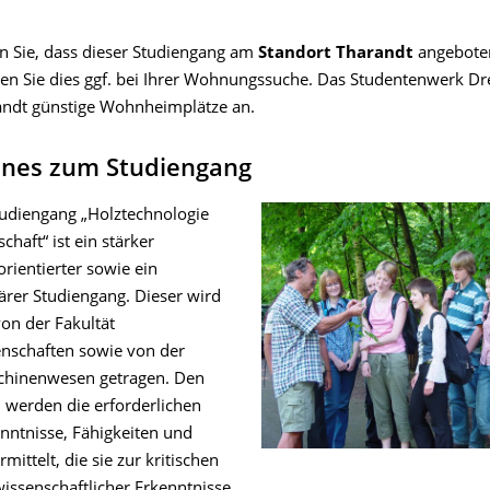
en Sie, dass dieser Studiengang am
Standort Tharandt
angebote
gen Sie dies ggf. bei Ihrer Wohnungssuche. Das Studentenwerk Dr
andt günstige Wohnheimplätze an.
ines zum Studiengang
udiengang „Holztechnologie
chaft“ ist ein stärker
ientierter sowie ein
närer Studiengang. Dieser wird
n der Fakultät
nschaften sowie von der
chinenwesen getragen. Den
 werden die erforderlichen
enntnisse, Fähigkeiten und
ittelt, die sie zur kritischen
issenschaftlicher Erkenntnisse