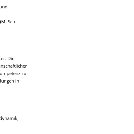
 und
M. Sc.)
er. Die
enschaftlicher
Kompetenz zu
llungen in
odynamik,