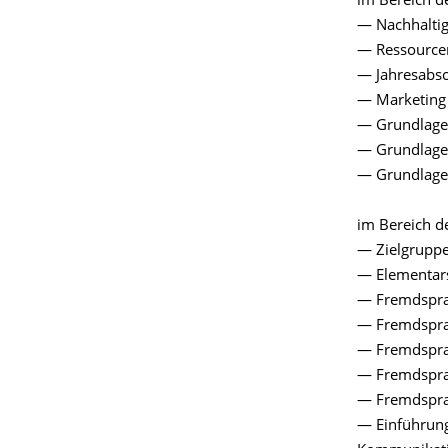
im Bereich d
— Nachhaltig
— Ressourc
— Jahresabsc
— Marketing
— Grundlagen
— Grundlagen
— Grundlage
im Bereich d
— Zielgrupp
— Elementar
— Fremdspra
— Fremdspra
— Fremdspra
— Fremdspra
— Fremdspra
— Einführung