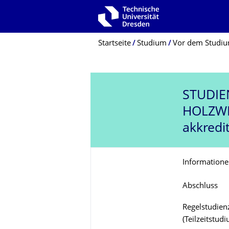
Zur Hauptnavigation springen
Zur Suche springen
Zum Inhalt springen
Breadcrumb-Menü
Startseite
Studium
Vor dem Studi
STUDI
HOLZWI
akkredit
Informatione
Abschluss
Regelstudienz
(Teilzeitstud