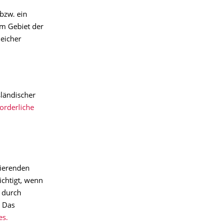
bzw. ein
em Gebiet der
leicher
ländischer
forderliche
zierenden
chtigt, wenn
 durch
. Das
es.