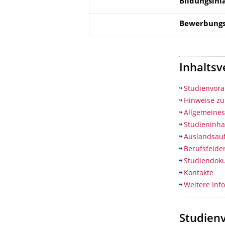
Bildungsinl
Bewerbungs
Inhaltsv
Studienvor
Hinweise z
Allgemeine
Studieninha
Auslandsauf
Berufsfelde
Studiendok
Kontakte
Weitere Inf
Studien