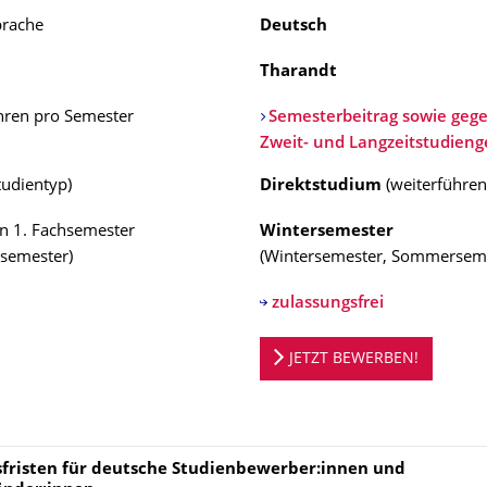
prache
Deutsch
Tharandt
hren pro Semester
Semesterbeitrag sowie gege
Zweit- und Langzeitstudien
tudientyp
)
Direktstudium
(
weiterführe
n 1. Fachsemester
Wintersemester
semester
)
(
Wintersemester, Sommersem
zulassungsfrei
ortal
JETZT BEWERBEN!
fristen für deutsche Studienbewerber:innen und