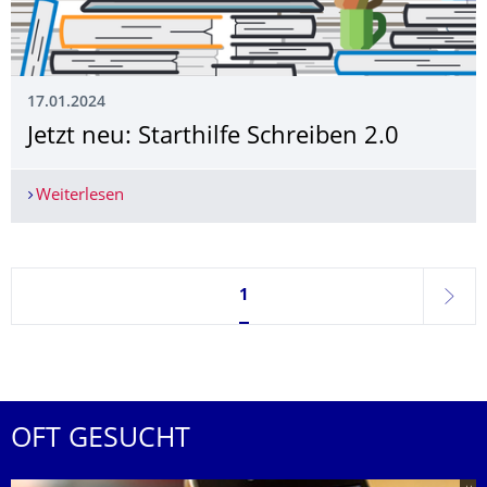
17.01.2024
Jetzt neu: Starthilfe Schreiben 2.0
Weiterlesen
Jetzt neu: Starthilfe Schreiben 2.0
Seite 1, aktuell ausgewählt
1
weite
OFT GESUCHT