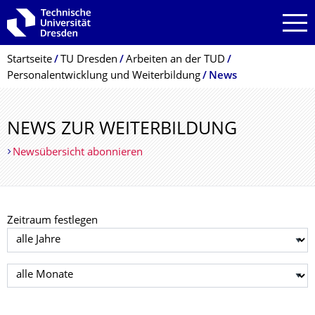
Zur Hauptnavigation springen
Zur Suche springen
Zum Inhalt springen
Breadcrumb-Menü
Startseite
TU Dresden
Arbeiten an der TUD
Personalentwicklung und Weiterbildung
News
NEWS ZUR WEITERBILDUNG
Newsübersicht abonnieren
Zeitraum festlegen
Jahr auswählen
Monat auswählen