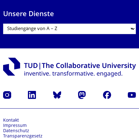
Unsere Dienste
Instagram
LinkedIn
Bluesky
Mastodon
Facebook
Yout
Kontakt
Impressum
Datenschutz
Transparenzgesetz