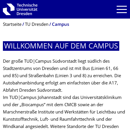
Zur Hauptnavigation springen
Zur Suche springen
Zum Inhalt springen
Breadcrumb-Menü
Startseite
TU Dresden
Campus
WILLKOMMEN AUF DEM CAMPUS
Der große TUD|Campus Südvorstadt liegt südlich des
Stadtzentrums von Dresden und ist mit Bus (Linien 61, 66
und 85) und Straßenbahn (Linien 3 und 8) zu erreichen. Die
Autobahnanbindung erfolgt am einfachsten über die A17,
Abfahrt Dresden Südvorstadt.
Im TUD|Campus Johannstadt sind das Universitätsklinikum
und der „Biocampus“ mit dem CMCB sowie an der
Marschnerstraße Institute und Werkstätten für Leichtbau und
Kunststofftechnik, Luft- und Raumfahrttechnik und der
Windkanal angesiedelt. Weitere Standorte der TU Dresden