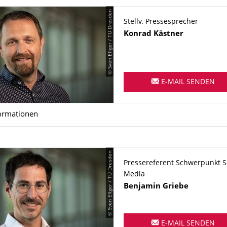
© Sven Ellger / TU Dresden
Stellv. Pressesprecher
Name
Konrad
Kästner
E-MAIL SENDEN
ormationen
© Sven Ellger / TU Dresden
Pressereferent Schwerpunkt S
Media
Name
Benjamin
Griebe
E-MAIL SENDEN