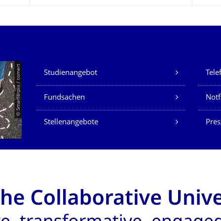
Unsere Dienste
© Smarterpix / tomert
Studienangebot
Tele
Fundsachen
Notf
Stellenangebote
Pres