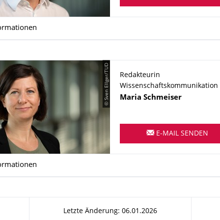
ormationen
© Sven Ellger/TUD
Redakteurin
Wissenschaftskommunikation
Name
Maria
Schmeiser
E-MAIL SENDEN
ormationen
Letzte Änderung: 06.01.2026