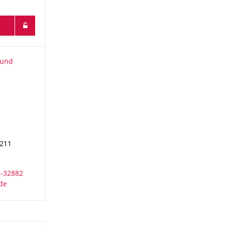
und Marketing
 und
1
.211