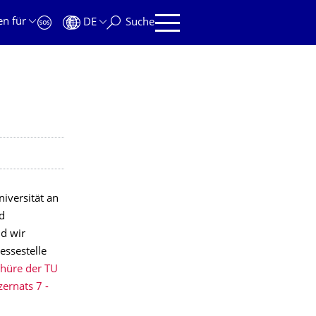
en für
DE
Suche
iversität an
d
d wir
ssestelle
hüre der TU
ernats 7 -