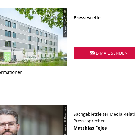
© Sven Ellger/TUD
Name
Pressestelle
E-MAIL SENDEN
ormationen
© Sven Ellger / TU Dresden
Sachgebietsleiter Media Relati
Pressesprecher
Name
Matthias
Fejes