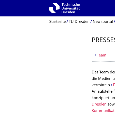
Zur Hauptnavigation springen
Zur Suche springen
Zum Inhalt springen
Breadcrumb-Menü
Startseite
TU Dresden
Newsportal
PRESSE
Inhaltsv
Team
Das Team der
die Medien u
vermitteln
E
Anlaufstelle 
konzipiert un
Dresden
sow
Kommunikati