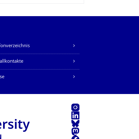
fonverzeichnis
allkontakte
se
Instagram
LinkedIn
Bluesky
Mastodon
Facebook