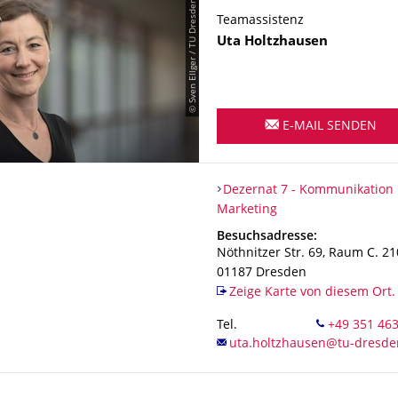
© Sven Ellger / TU Dresden
Teamassistenz
Name
Uta
Holtzhausen
E-MAIL SENDEN
Organisationsname
Dezernat 7 - Kommunikation 
Dezernat 7 - Kommunikation
Marketing
Adresse
Besuchsadresse:
Nöthnitzer Str. 69, Raum C. 21
01187
Dresden
Zeige Karte von diesem Ort.
Tel.