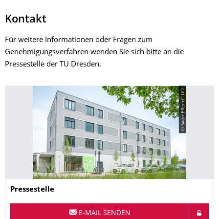
Kontakt
Für weitere Informationen oder Fragen zum
Genehmigungsverfahren wenden Sie sich bitte an die
Pressestelle der TU Dresden.
© Sven Ellger/TUD
Name
Pressestelle
E-MAIL SENDEN