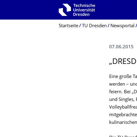
Zur Hauptnavigation springen
Zur Suche springen
Zum Inhalt springen
Breadcrumb-Menü
Startseite
TU Dresden
Newsportal
07.06.2015
„DRESD
Eine große Ta
werden – und
feiern. Bei „
und Singles,
Volleyballfr
mitgebrachte
kulinarische