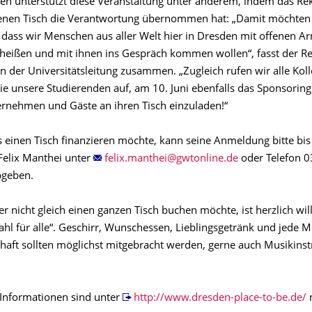
en unterstützt diese Veranstaltung unter anderem, indem das Rek
genen Tisch die Verantwortung übernommen hat: „Damit möchten
 dass wir Menschen aus aller Welt hier in Dresden mit offenen A
eißen und mit ihnen ins Gespräch kommen wollen“, fasst der R
n der Universitätsleitung zusammen. „Zugleich rufen wir alle Kol
e unsere Studierenden auf, am 10. Juni ebenfalls das Sponsoring 
ernehmen und Gäste an ihren Tisch einzuladen!“
s einen Tisch finanzieren möchte, kann seine Anmeldung bitte bi
Felix Manthei unter
oder Telefon 
geben.
r nicht gleich einen ganzen Tisch buchen möchte, ist herzlich w
hl für alle“. Geschirr, Wunschessen, Lieblingsgetränk und jede 
haft sollten möglichst mitgebracht werden, gerne auch Musikins
Informationen sind unter
http://www.dresden-place-to-be.de/
n