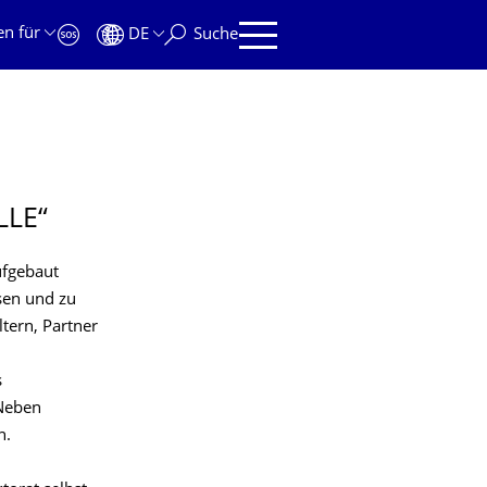
en für
DE
Suche
LLE“
ufgebaut
sen und zu
ltern, Partner
s
 Neben
n.