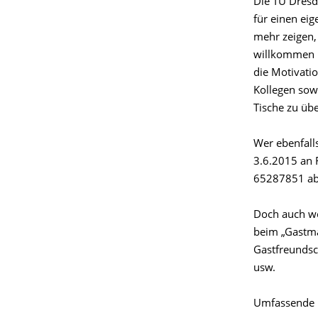
Die TU Dresd
für einen ei
mehr zeigen,
willkommen h
die Motivatio
Kollegen sowi
Tische zu üb
Wer ebenfall
3.6.2015 an 
65287851 ab
Doch auch we
beim „Gastma
Gastfreundsc
usw.
Umfassende 