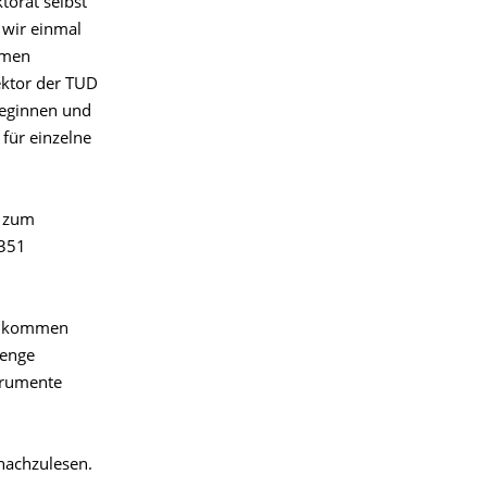
torat selbst
 wir einmal
rmen
ektor der TUD
leginnen und
für einzelne
s zum
0351
illkommen
Menge
trumente
achzulesen.