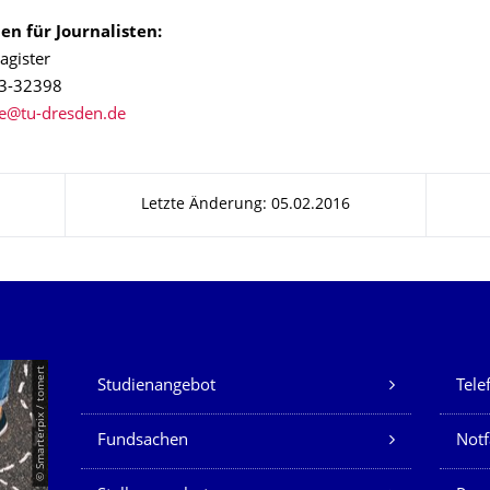
en für Journalisten:
agister
63-32398
Letzte Änderung: 05.02.2016
Unsere Dienste
© Smarterpix / tomert
Studienangebot
Tele
Fundsachen
Notf