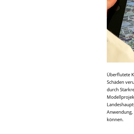
Überflutete 
Schäden veru
durch Stark
Modellprojek
Landeshaupts
Anwendung, m
können.