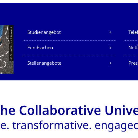
Unsere Dienste
© Smarterpix / tomert
Studienangebot
Tele
Fundsachen
Notf
Stellenangebote
Pres