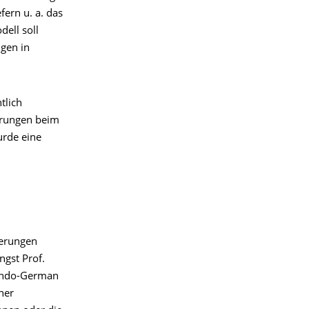
ern u. a. das
ell soll
gen in
tlich
hrungen beim
urde eine
derungen
gst Prof.
s Indo-German
her