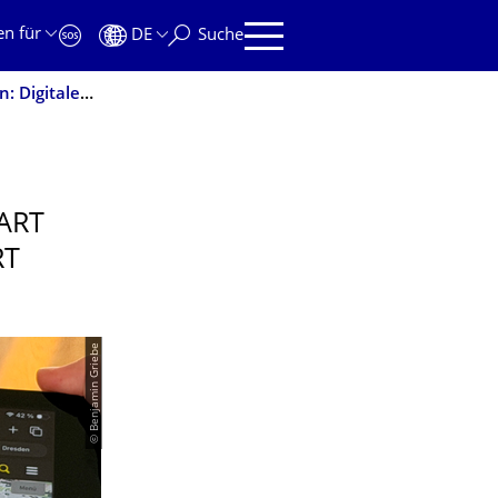
en für
DE
Suche
Starkregen und seine Folgen für die Smart City Dresden: Digitaler Zwilling simuliert Unwetterereignisse
ART
RT
© Benjamin Griebe