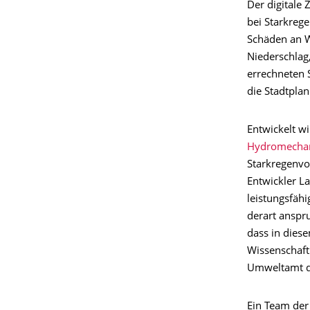
Der digitale 
bei Starkreg
Schäden an W
Niederschlag
errechneten 
die Stadtpla
Entwickelt wi
Hydromecha
Starkregenvo
Entwickler La
leistungsfähi
derart anspru
dass in dies
Wissenschaft
Umweltamt d
Ein Team der