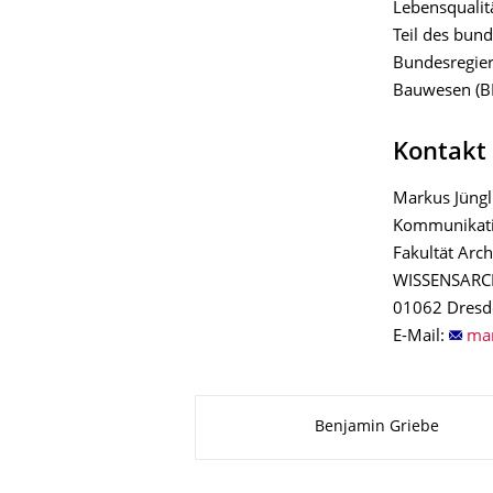
Lebensqualitä
Teil des bu
Bundesregie
Bauwesen (BM
Kontakt
Markus Jüngl
Kommunikat
Fakultät Arc
WISSENSARCHI
01062 Dresd
E-Mail:
Zu dieser Seite
Benjamin Griebe