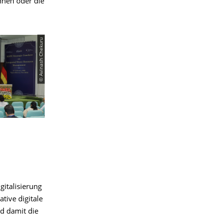
nnen oder die
© Avinash Chekuru
gitalisierung
ative digitale
d damit die