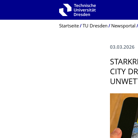
Zur Hauptnavigation springen
Zur Suche springen
Zum Inhalt springen
Breadcrumb-Menü
Startseite
TU Dresden
Newsportal
03.03.2026
STARKR
CITY D
UNWETT