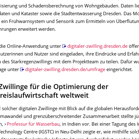
lisierung und Schadensberechnung von Wohngebäuden. Daten lief
aten und Kataster sowie die Stadtentwässerung Dresden. Das Mod
 ein Frühwarnsystem und Sensorik zum Ermitteln von Überflutun
rungen erweitert werden.
t die Online-Anwendung unter
digitaler-zwilling.dresden.de
öffen
Nutzerinnen und Nutzer sind eingeladen, ihre Eindrücke und Erfa
 des Starkregenzwillings mit dem Projektteam zu teilen. Dafür w
age unter
digitaler-zwilling.dresden.de/umfrage
eingerichtet.
 Zwillinge für die Optimierung der
eislaufwirtschaft weltweit
 solcher digitalen Zwillinge mit Blick auf die globalen Herausfor
imawandel und grenzüberschreitender Zusammenarbeit stellte jün
m,
Professur für Wasserbau
, in Indien vor. Bei einer Tagung de
echnology Centre (IGSTC) in Neu-Delhi zeigte er, wie mithilfe solc