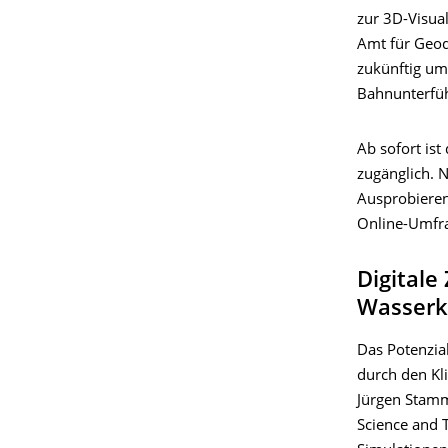
zur 3D-Visua
Amt für Geod
zukünftig um
Bahnunterfüh
Ab sofort is
zugänglich. 
Ausprobieren
Online-Umfr
Digitale
Wasserkr
Das Potenzial
durch den Kl
Jürgen Stam
Science and T