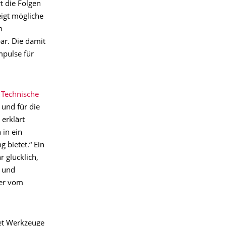
rt die Folgen
igt mögliche
m
ar. Die damit
mpulse für
 Technische
 und für die
erklärt
 in ein
 bietet.“ Ein
 glücklich,
g und
ker vom
tet Werkzeuge