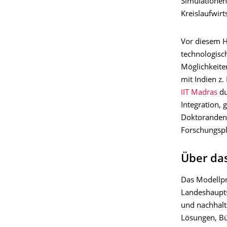
Simulationen 
Kreislaufwir
Vor diesem H
technologisc
Möglichkeite
mit Indien z.
IIT Madras
du
Integration,
Doktorandena
Forschungspl
Über das
Das Modellpr
Landeshauptst
und nachhalti
Lösungen, Bü