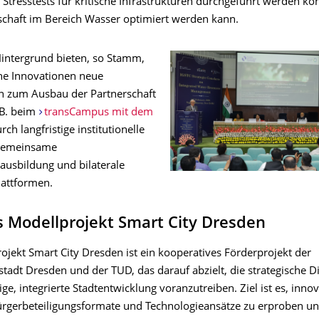
Stresstests für kritische Infrastrukturen durchgeführt werden kö
tschaft im Bereich Wasser optimiert werden kann.
intergrund bieten, so Stamm,
he Innovationen neue
n zum Ausbau der Partnerschaft
 B. beim
transCampus mit dem
rch langfristige institutionelle
 gemeinsame
usbildung und bilaterale
attformen.
 Modellprojekt Smart City Dresden
ojekt Smart City Dresden ist ein kooperatives Förderprojekt der
adt Dresden und der TUD, das darauf abzielt, die strategische Di
ge, integrierte Stadtentwicklung voranzutreiben. Ziel ist es, innov
rgerbeteiligungsformate und Technologieansätze zu erproben un