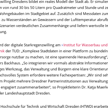
Zwilling Dresdens bildet ein reales Modell der Stadt ab. Er simulie
en von rund 30 bis 50 Litern pro Quadratmeter und Stunde und ze
ohngebäuden im Stadtgebiet auf. Zusätzlich sind Messdaten zu
, zu Wasserständen an Gewässern und der Lufttemperatur abrufb
Szenarien verdeutlichen Zusammenhänge und liefern wertvolle I
nung.
rd der digitale Starkregenzwilling am
Institut für Wasserbau und
nik
der TUD: „Komplexe Stadtdaten in einer Plattform zu bündeln
rsorge nutzbar zu machen, ist eine spannende Herausforderung“, 
rs Backhaus. „So integrieren wir vormals abstrakte Informationen
ges Werkzeug, das Verwaltung und Bürgern eine klare Orientierung
chsvolles System erfordere weitere Fachexpertisen: „Wir sind sehr
em Projekt mehrere Dresdner Partnerinstitutionen aus Verwaltun
 engagiert zusammenarbeiten“, so Projektleiterin Dr. Katja Maer
er Landeshauptstadt Dresden.
 Hochschule für Technik und Wirtschaft Dresden (HTWD) erarbei