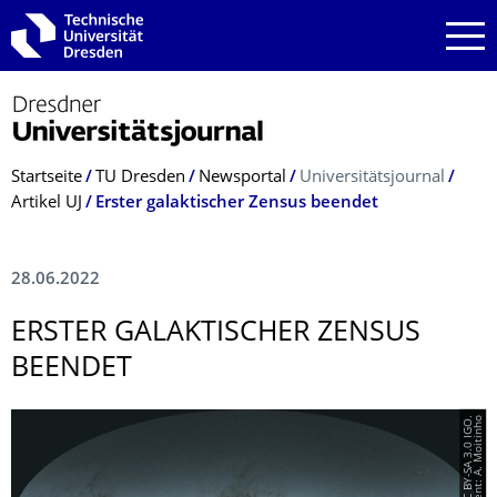
Zur Hauptnavigation springen
Zur Suche springen
Zum Inhalt springen
Breadcrumb-Menü
Startseite
TU Dresden
Newsportal
Universitätsjournal
Artikel UJ
Erster galaktischer Zensus beendet
28.06.2022
ERSTER GALAKTISCHER ZENSUS
BEENDET