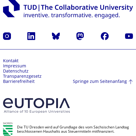
Instagram
LinkedIn
Bluesky
Mastodon
Facebook
Yout
Kontakt
Impressum
Datenschutz
Transparenzgesetz
Springe zum Seitenanfang
Barrierefreiheit
Die TU Dresden wird auf Grundlage des vom Sächsischen Landtag
beschlossenen Haushalts aus Steuermitteln mitfinanziert.