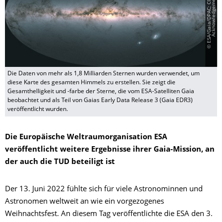
©
E
S
A
/
G
a
i
a
/
D
P
A
C
;
C
C
B
Y
-
S
A
3
.
0
I
G
O
.
A
c
k
n
o
w
l
e
d
g
e
m
e
n
t
:
A
.
M
o
i
t
i
n
h
o
Die Daten von mehr als 1,8 Milliarden Sternen wurden verwendet, um
diese Karte des gesamten Himmels zu erstellen. Sie zeigt die
Gesamthelligkeit und -farbe der Sterne, die vom ESA-Satelliten Gaia
beobachtet und als Teil von Gaias Early Data Release 3 (Gaia EDR3)
veröffentlicht wurden.
Die Europäische Weltraumorganisation ESA
veröffentlicht weitere Ergebnisse ihrer Gaia-Mission, an
der auch die TUD beteiligt ist
Der 13. Juni 2022 fühlte sich für viele Astronominnen und
Astronomen weltweit an wie ein vorgezogenes
Weihnachtsfest. An diesem Tag veröffentlichte die ESA den 3.